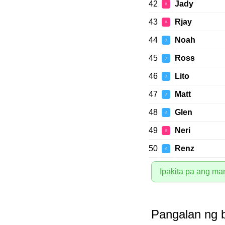
42
Jady
♀
43
Rjay
♀
44
Noah
♂
45
Ross
♂
46
Lito
♂
47
Matt
♂
48
Glen
♂
49
Neri
♀
50
Renz
♂
Ipakita pa ang m
Pangalan ng b