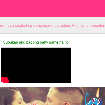
anungan tungkol sa iyong unang pangalan: Ang iyong pangala
Subukan ang bagong party game na ito: