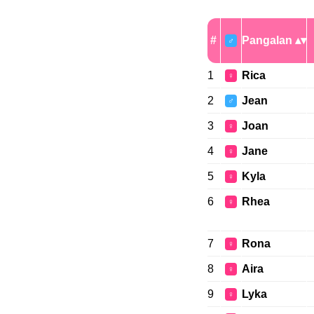
#
Pangalan
♂
1
Rica
♀
2
Jean
♂
3
Joan
♀
4
Jane
♀
5
Kyla
♀
6
Rhea
♀
7
Rona
♀
8
Aira
♀
9
Lyka
♀