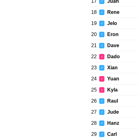
17
Juan
♂
18
Rene
♂
19
Jelo
♂
20
Eron
♂
21
Dave
♂
22
Dado
♀
23
Xian
♂
24
Yuan
♀
25
Kyla
♀
26
Raul
♂
27
Jude
♂
28
Hanz
♂
29
Carl
♂