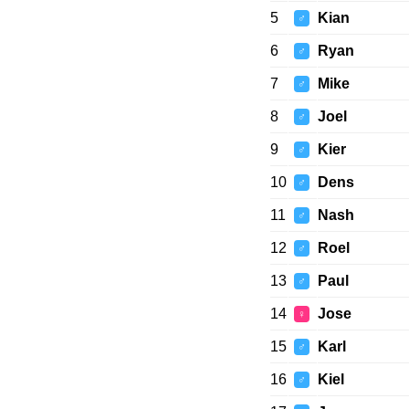
5
Kian
♂
6
Ryan
♂
7
Mike
♂
8
Joel
♂
9
Kier
♂
10
Dens
♂
11
Nash
♂
12
Roel
♂
13
Paul
♂
14
Jose
♀
15
Karl
♂
16
Kiel
♂