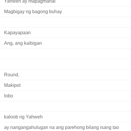
Yahweh ay mapagmahal
Magbigay ng bagong buhay
Kapayapaan
Ang, ang kaibigan
Round.
Makipot
lobo
kaloob ng Yahweh
ay nangangahulugan na ang parehong bilang isang tao