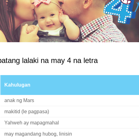
atang lalaki na may 4 na letra
Kahulugan
anak ng Mars
makitid (le pagpasa)
Yahweh ay mapagmahal
may magandang hubog, linisin