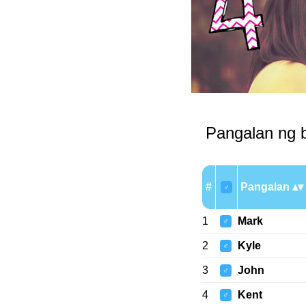
Pangalan ng b
#
Pangalan
♂
1
Mark
♂
2
Kyle
♂
3
John
♂
4
Kent
♂