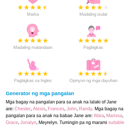
★
★
★
★
★
★
★
★
★
★
Marka
Madaling isulat
★
★
★
★
★
★
★
★
★
★
Madaling matandaan
Pagbigkas
★
★
★
★
★
★
★
★
★
★
Pagbigkas sa Ingles
Opinyon ng mga dayuhan
Generator ng mga pangalan
Mga bagay na pangalan para sa anak na lalaki of Jane
are:
Chester
,
Alexis
,
Frances
,
John
,
Randy
. Mga bagay na
pangalan para sa anak na babae Jane are:
Wala
,
Marissa
,
Grace
,
Jonalyn
, Meyrelyn. Tumingin pa ng marami
suitable