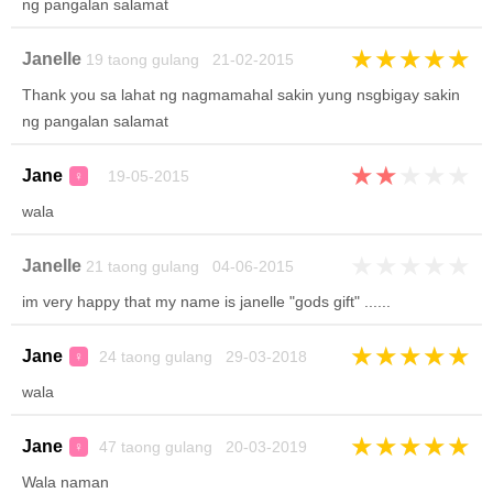
ng pangalan salamat
★
★
★
★
★
Janelle
19 taong gulang 21-02-2015
Thank you sa lahat ng nagmamahal sakin yung nsgbigay sakin
ng pangalan salamat
★
★
★
★
★
Jane
19-05-2015
♀
wala
★
★
★
★
★
Janelle
21 taong gulang 04-06-2015
im very happy that my name is janelle "gods gift" ......
★
★
★
★
★
Jane
24 taong gulang 29-03-2018
♀
wala
★
★
★
★
★
Jane
47 taong gulang 20-03-2019
♀
Wala naman