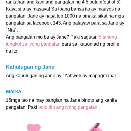
rankahan ang kanilang pangalan ng 4.5 butuin(out of 5).
Kaya sila ay masaya! Sa ibang bansa ito ay maayos na
pangalan. Jane ay nasa top 1000 na pinaka sikat na mga
pangalan sa facebook 143. Ang palayaw para sa Jane ay
"Nia".
Ang pangalan mo ba ay Jane? Paki sagutan
5 tanong
tungkol sa iyong pangalan
para sa ikauunlad ng profile
na ito.
Kahulugan ng Jane
Ang kahulugan ng Jane ay "Yahweh ay mapagmahal".
Marka
15mga tao na may panglan na Jane binoto ang kanila
pangalan. Paki
boto din ang iyong pangalan
.