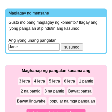
Maglagay ng mensahe
Gusto mo bang maglagay ng komento? Ilagay ang
iyong pangalan at pindutin ang kasunod:
Ang iyong unang pangalan:
Maghanap ng pangalan kasama ang
3 letra
4 letra
5 letra
6 letra
1 pantig
2 na pantig
3 na pantig
Bawat bansa
Bawat lingwahe
popular na mga pangalan