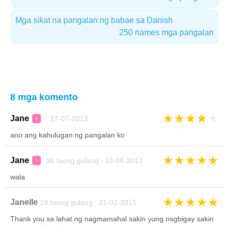
Mga sikat na pangalan ng babae sa Danish
250 names mga pangalan
8 mga komento
★
★
★
★
★
Jane
17-07-2013
♀
ano ang kahulugan ng pangalan ko
★
★
★
★
★
Jane
38 taong gulang 10-08-2013
♀
wala
★
★
★
★
★
Janelle
19 taong gulang 21-02-2015
Thank you sa lahat ng nagmamahal sakin yung nsgbigay sakin