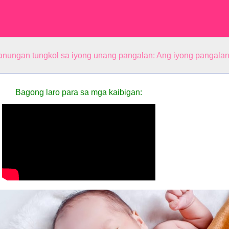
anungan tungkol sa iyong unang pangalan: Ang iyong pangala
Bagong laro para sa mga kaibigan: