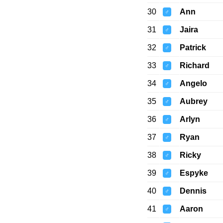
30
Ann
♂
31
Jaira
♂
32
Patrick
♂
33
Richard
♂
34
Angelo
♂
35
Aubrey
♂
36
Arlyn
♂
37
Ryan
♂
38
Ricky
♂
39
Espyke
♂
40
Dennis
♂
41
Aaron
♂