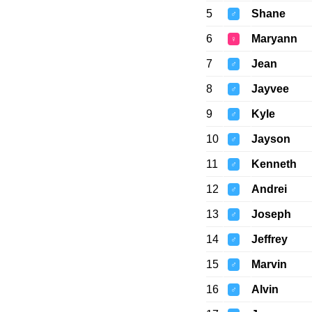
5
Shane
♂
6
Maryann
♀
7
Jean
♂
8
Jayvee
♂
9
Kyle
♂
10
Jayson
♂
11
Kenneth
♂
12
Andrei
♂
13
Joseph
♂
14
Jeffrey
♂
15
Marvin
♂
16
Alvin
♂