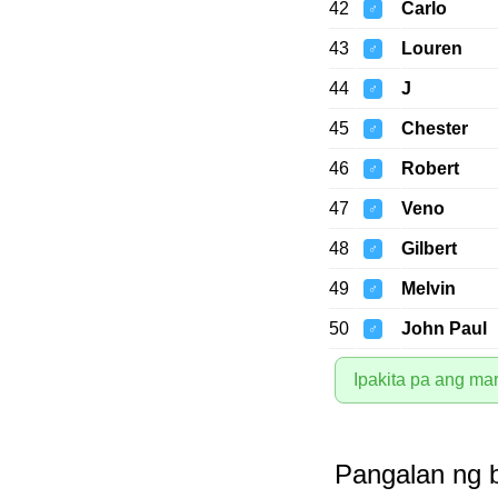
42
Carlo
♂
43
Louren
♂
44
J
♂
45
Chester
♂
46
Robert
♂
47
Veno
♂
48
Gilbert
♂
49
Melvin
♂
50
John Paul
♂
Ipakita pa ang m
Pangalan ng 