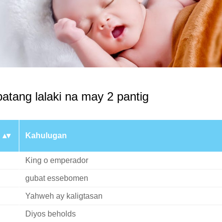
atang lalaki na may 2 pantig
n
Kahulugan
King o emperador
gubat essebomen
Yahweh ay kaligtasan
Diyos beholds