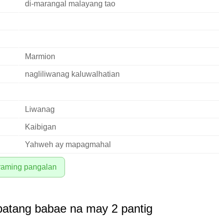
di-marangal malayang tao
Marmion
nagliliwanag kaluwalhatian
Liwanag
Kaibigan
Yahweh ay mapagmahal
araming pangalan
batang babae na may 2 pantig