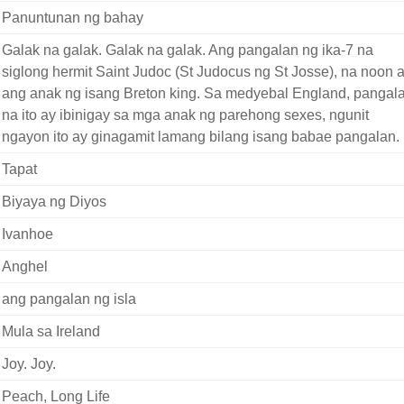
Panuntunan ng bahay
Galak na galak. Galak na galak. Ang pangalan ng ika-7 na
siglong hermit Saint Judoc (St Judocus ng St Josse), na noon 
ang anak ng isang Breton king. Sa medyebal England, pangal
na ito ay ibinigay sa mga anak ng parehong sexes, ngunit
ngayon ito ay ginagamit lamang bilang isang babae pangalan.
Tapat
Biyaya ng Diyos
Ivanhoe
Anghel
ang pangalan ng isla
Mula sa Ireland
Joy. Joy.
Peach, Long Life