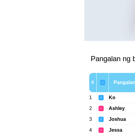
Pangalan ng b
#
Pangala
♂
1
Ko
♂
2
Ashley
♀
3
Joshua
♂
4
Jessa
♀