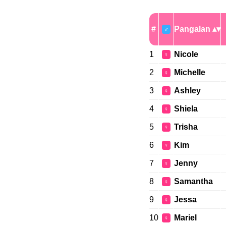
#
Pangalan
♂
1
Nicole
♀
2
Michelle
♀
3
Ashley
♀
4
Shiela
♀
5
Trisha
♀
6
Kim
♀
7
Jenny
♀
8
Samantha
♀
9
Jessa
♀
10
Mariel
♀