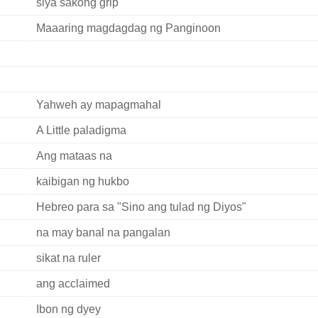
siya sakong grip
Maaaring magdagdag ng Panginoon
Yahweh ay mapagmahal
A Little paladigma
Ang mataas na
kaibigan ng hukbo
Hebreo para sa "Sino ang tulad ng Diyos"
na may banal na pangalan
sikat na ruler
ang acclaimed
Ibon ng dyey