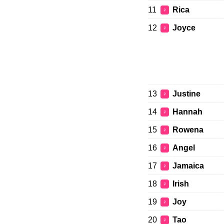
11
Rica
♀
12
Joyce
♀
13
Justine
♀
14
Hannah
♀
15
Rowena
♀
16
Angel
♀
17
Jamaica
♀
18
Irish
♀
19
Joy
♀
20
Tao
♀