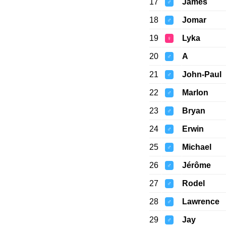
17
James
♂
18
Jomar
♂
19
Lyka
♀
20
A
♂
21
John-Paul
♂
22
Marlon
♂
23
Bryan
♂
24
Erwin
♂
25
Michael
♂
26
Jérôme
♂
27
Rodel
♂
28
Lawrence
♂
29
Jay
♂