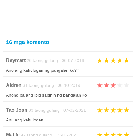
16 mga komento
★
★
★
★
★
Reymart
26 taong gulang 06-07-2018
Ano ang kahulugan ng pangalan ko??
★
★
★
★
★
Aldren
31 taong gulang 06-10-2019
Anong ba ang ibig sabihin ng pangalan ko
★
★
★
★
★
Tao Joan
33 taong gulang 07-02-2021
Anu ang kahulogan
★
★
★
★
★
Matife
47 taong gulang 19-07-2021