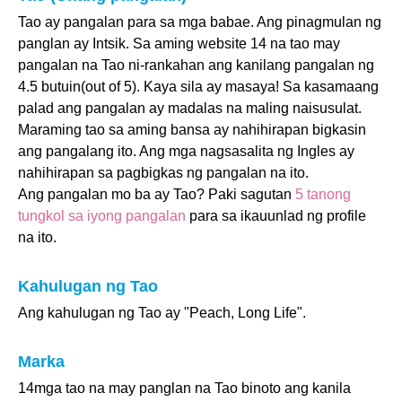
Tao ay pangalan para sa mga babae. Ang pinagmulan ng
panglan ay Intsik. Sa aming website 14 na tao may
pangalan na Tao ni-rankahan ang kanilang pangalan ng
4.5 butuin(out of 5). Kaya sila ay masaya! Sa kasamaang
palad ang pangalan ay madalas na maling naisusulat.
Maraming tao sa aming bansa ay nahihirapan bigkasin
ang pangalang ito. Ang mga nagsasalita ng Ingles ay
nahihirapan sa pagbigkas ng pangalan na ito.
Ang pangalan mo ba ay Tao? Paki sagutan
5 tanong
tungkol sa iyong pangalan
para sa ikauunlad ng profile
na ito.
Kahulugan ng Tao
Ang kahulugan ng Tao ay "Peach, Long Life".
Marka
14mga tao na may panglan na Tao binoto ang kanila