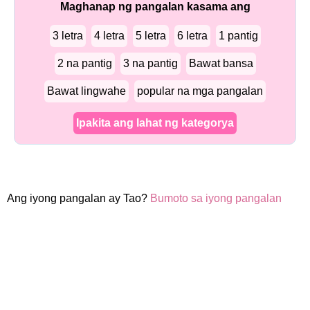
Maghanap ng pangalan kasama ang
3 letra
4 letra
5 letra
6 letra
1 pantig
2 na pantig
3 na pantig
Bawat bansa
Bawat lingwahe
popular na mga pangalan
Ipakita ang lahat ng kategorya
Ang iyong pangalan ay Tao?
Bumoto sa iyong pangalan