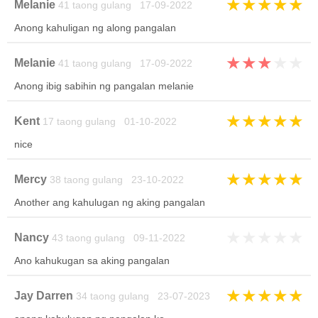
★
★
★
★
★
Melanie
41 taong gulang 17-09-2022
Anong kahuligan ng along pangalan
★
★
★
★
★
Melanie
41 taong gulang 17-09-2022
Anong ibig sabihin ng pangalan melanie
★
★
★
★
★
Kent
17 taong gulang 01-10-2022
nice
★
★
★
★
★
Mercy
38 taong gulang 23-10-2022
Another ang kahulugan ng aking pangalan
★
★
★
★
★
Nancy
43 taong gulang 09-11-2022
Ano kahukugan sa aking pangalan
★
★
★
★
★
Jay Darren
34 taong gulang 23-07-2023