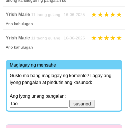
anong kahulugan ng pangalan ko
★
★
★
★
★
Yrish Marie
11 taong gulang 16-06-2025
Ano kahulugan
★
★
★
★
★
Yrish Marie
11 taong gulang 16-06-2025
Ano kahulugan
Maglagay ng mensahe
Gusto mo bang maglagay ng komento? Ilagay ang
iyong pangalan at pindutin ang kasunod:
Ang iyong unang pangalan: