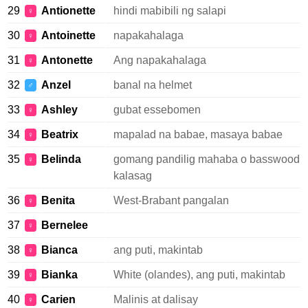
29
Antionette
hindi mabibili ng salapi
♀
30
Antoinette
napakahalaga
♀
31
Antonette
Ang napakahalaga
♀
32
Anzel
banal na helmet
♂
33
Ashley
gubat essebomen
♀
34
Beatrix
mapalad na babae, masaya babae
♀
35
Belinda
gomang pandilig mahaba o basswood
♀
kalasag
36
Benita
West-Brabant pangalan
♀
37
Bernelee
♀
38
Bianca
ang puti, makintab
♀
39
Bianka
White (olandes), ang puti, makintab
♀
40
Carien
Malinis at dalisay
♀