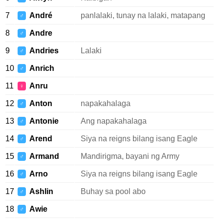
7
André
panlalaki, tunay na lalaki, matapang
♂
8
Andre
♂
9
Andries
Lalaki
♂
10
Anrich
♂
11
Anru
♀
12
Anton
napakahalaga
♂
13
Antonie
Ang napakahalaga
♂
14
Arend
Siya na reigns bilang isang Eagle
♂
15
Armand
Mandirigma, bayani ng Army
♂
16
Arno
Siya na reigns bilang isang Eagle
♂
17
Ashlin
Buhay sa pool abo
♂
18
Awie
♂