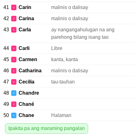
41
Carin
malinis o dalisay
♀
42
Carina
malinis o dalisay
♀
43
Carla
ay nangangahulugan na ang
♀
parehong bilang isang tao
44
Carli
Libre
♀
45
Carmen
kanta, kanta
♀
46
Catharina
malinis o dalisay
♀
47
Cecilia
tau-tauhan
♀
48
Chandre
♂
49
Chané
♀
50
Chane
Halaman
♂
Ipakita pa ang maraming pangalan