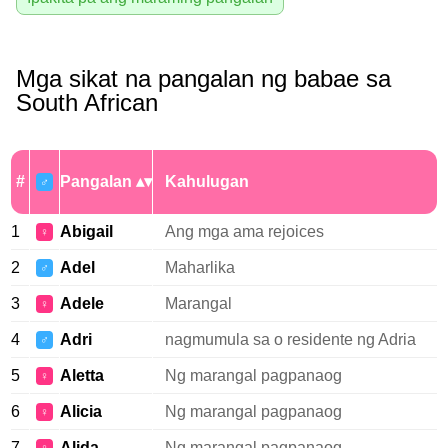
Mga sikat na pangalan ng babae sa
South African
#
Pangalan
Kahulugan
♂
1
Abigail
Ang mga ama rejoices
♀
2
Adel
Maharlika
♂
3
Adele
Marangal
♀
4
Adri
nagmumula sa o residente ng Adria
♂
5
Aletta
Ng marangal pagpanaog
♀
6
Alicia
Ng marangal pagpanaog
♀
7
Alida
Ng marangal pagpanaog