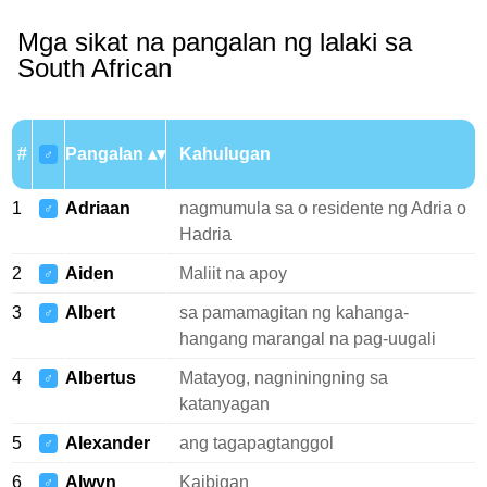
Mga sikat na pangalan ng lalaki sa
South African
#
Pangalan
Kahulugan
♂
1
Adriaan
nagmumula sa o residente ng Adria o
♂
Hadria
2
Aiden
Maliit na apoy
♂
3
Albert
sa pamamagitan ng kahanga-
♂
hangang marangal na pag-uugali
4
Albertus
Matayog, nagniningning sa
♂
katanyagan
5
Alexander
ang tagapagtanggol
♂
6
Alwyn
Kaibigan
♂