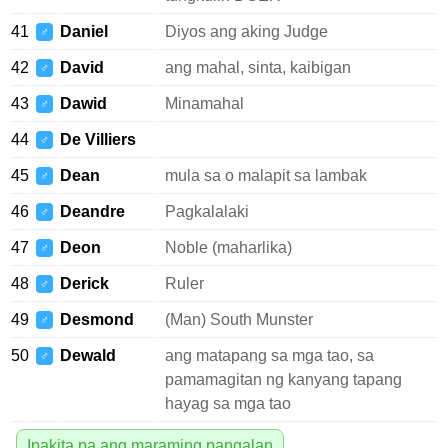
41
Daniel
Diyos ang aking Judge
♂
42
David
ang mahal, sinta, kaibigan
♂
43
Dawid
Minamahal
♂
44
De Villiers
♂
45
Dean
mula sa o malapit sa lambak
♂
46
Deandre
Pagkalalaki
♂
47
Deon
Noble (maharlika)
♂
48
Derick
Ruler
♂
49
Desmond
(Man) South Munster
♂
50
Dewald
ang matapang sa mga tao, sa
♂
pamamagitan ng kanyang tapang
hayag sa mga tao
Ipakita pa ang maraming pangalan