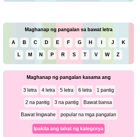
Maghanap ng pangalan sa bawat letra
A
B
C
D
E
F
G
H
I
J
K
L
M
N
P
R
S
T
V
W
Z
Maghanap ng pangalan kasama ang
3 letra
4 letra
5 letra
6 letra
1 pantig
2 na pantig
3 na pantig
Bawat bansa
Bawat lingwahe
popular na mga pangalan
Ipakita ang lahat ng kategorya