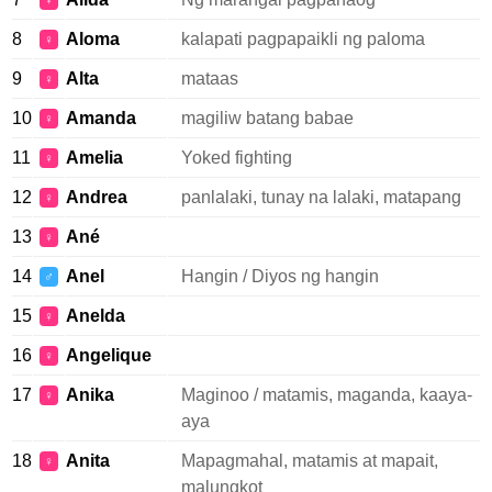
♀
8
Aloma
kalapati pagpapaikli ng paloma
♀
9
Alta
mataas
♀
10
Amanda
magiliw batang babae
♀
11
Amelia
Yoked fighting
♀
12
Andrea
panlalaki, tunay na lalaki, matapang
♀
13
Ané
♀
14
Anel
Hangin / Diyos ng hangin
♂
15
Anelda
♀
16
Angelique
♀
17
Anika
Maginoo / matamis, maganda, kaaya-
♀
aya
18
Anita
Mapagmahal, matamis at mapait,
♀
malungkot