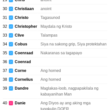
♂
30
Christiaan
anoint
♂
31
Christo
Tagasunod
♂
32
Christopher
Maydala ng Kristo
♂
33
Clive
Talampas
♂
34
Cobus
Siya na sakong grip, Siya protektahan
♂
35
Coenraad
Nakaranas sa tagapayo
♂
36
Coenrad
♂
37
Corne
Ang horned
♂
38
Cornelius
Ang horned
♂
39
Dandre
Maglakas-loob, nagpapakilala ng
♂
kabayanihan Man
40
Danie
Ang Diyos ay ang aking mga
♀
tungkulin DOER