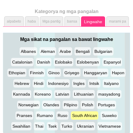
Kategorya ng mga pangalan
alpabeto
haba
Mga pantig
bansa
Lingwahe
marami pa
Mga sikat na pangalan sa bawat lingwahe
Albanes
Aleman
Arabe
Bengali
Bulgarian
Catalonian
Danish
Eslobako
Eslobenyan
Espanyol
Ethopian
Finnish
Ginoo
Griyego
Hanggaryan
Hapon
Hebrew
Hindi
Indonesiyo
Ingles
Intsik
Italyano
Kannada
Koreano
Latvian
Lithuanian
masyadong
Norwegian
Olandes
Pilipino
Polish
Portuges
Pranses
Rumano
Ruso
South African
Suweko
Swahilian
Thai
Tsek
Turko
Ukranian
Vietnamese