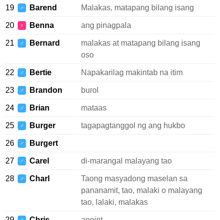
19
Barend
Malakas, matapang bilang isang
♂
20
Benna
ang pinagpala
♀
21
Bernard
malakas at matapang bilang isang
♂
oso
22
Bertie
Napakarilag makintab na itim
♂
23
Brandon
burol
♂
24
Brian
mataas
♂
25
Burger
tagapagtanggol ng ang hukbo
♂
26
Burgert
♂
27
Carel
di-marangal malayang tao
♂
28
Charl
Taong masyadong maselan sa
♂
pananamit, tao, malaki o malayang
tao, lalaki, malakas
29
Chris
anoint