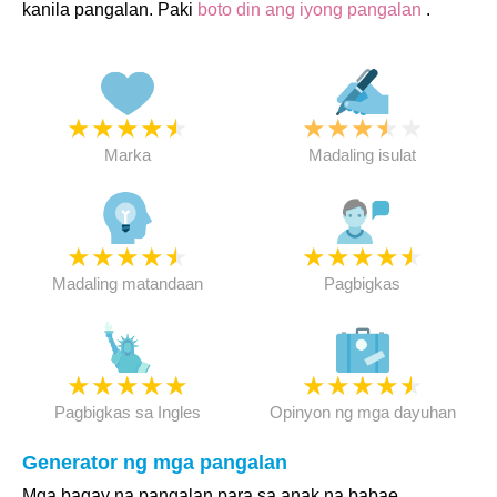
kanila pangalan. Paki
boto din ang iyong pangalan
.
★
★
★
★
★
★
★
★
★
★
Marka
Madaling isulat
★
★
★
★
★
★
★
★
★
★
Madaling matandaan
Pagbigkas
★
★
★
★
★
★
★
★
★
★
Pagbigkas sa Ingles
Opinyon ng mga dayuhan
Generator ng mga pangalan
Mga bagay na pangalan para sa anak na babae