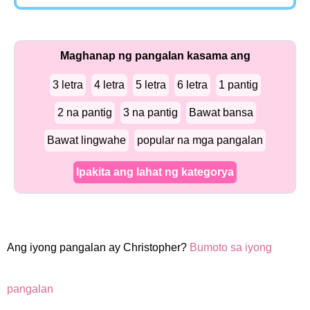
Maghanap ng pangalan kasama ang
3 letra
4 letra
5 letra
6 letra
1 pantig
2 na pantig
3 na pantig
Bawat bansa
Bawat lingwahe
popular na mga pangalan
Ipakita ang lahat ng kategorya
Ang iyong pangalan ay Christopher?
Bumoto sa iyong
pangalan