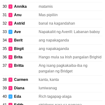
30
Annika
matamis
♀
31
Anu
Mas pipiliin
♀
32
Astrid
banal na kagandahan
♀
33
Ave
Napakaliit ng Averill: Labanan baboy
♂
34
Berit
ang napakaganda
♀
35
Birgit
ang napakaganda
♀
36
Brita
Hango mula sa Irish pangalan Brighid
♀
37
Britta
Ang isang pagkakaiba-iba ng
♀
pangalan ng Bridget
38
Carmen
kanta, kanta
♀
39
Diana
lumiwanag
♀
40
Eda
Rich tagapag-alaga
♂
41
Edith
strijderes para sa pamana