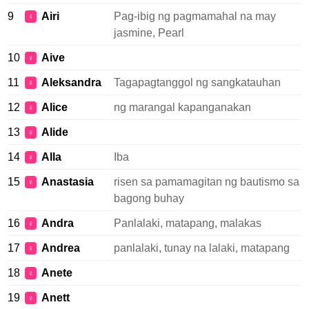
9
Airi
Pag-ibig ng pagmamahal na may
♀
jasmine, Pearl
10
Aive
♀
11
Aleksandra
Tagapagtanggol ng sangkatauhan
♀
12
Alice
ng marangal kapanganakan
♀
13
Alide
♀
14
Alla
Iba
♀
15
Anastasia
risen sa pamamagitan ng bautismo sa
♀
bagong buhay
16
Andra
Panlalaki, matapang, malakas
♀
17
Andrea
panlalaki, tunay na lalaki, matapang
♀
18
Anete
♀
19
Anett
♀