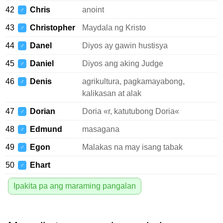
42
Chris
anoint
♂
43
Christopher
Maydala ng Kristo
♂
44
Danel
Diyos ay gawin hustisya
♂
45
Daniel
Diyos ang aking Judge
♂
46
Denis
agrikultura, pagkamayabong,
♂
kalikasan at alak
47
Dorian
Doria «r, katutubong Doria«
♂
48
Edmund
masagana
♂
49
Egon
Malakas na may isang tabak
♂
50
Ehart
♂
Ipakita pa ang maraming pangalan