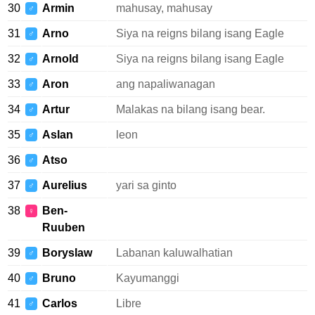
30
Armin
mahusay, mahusay
♂
31
Arno
Siya na reigns bilang isang Eagle
♂
32
Arnold
Siya na reigns bilang isang Eagle
♂
33
Aron
ang napaliwanagan
♂
34
Artur
Malakas na bilang isang bear.
♂
35
Aslan
leon
♂
36
Atso
♂
37
Aurelius
yari sa ginto
♂
38
Ben-
♀
Ruuben
39
Boryslaw
Labanan kaluwalhatian
♂
40
Bruno
Kayumanggi
♂
41
Carlos
Libre
♂