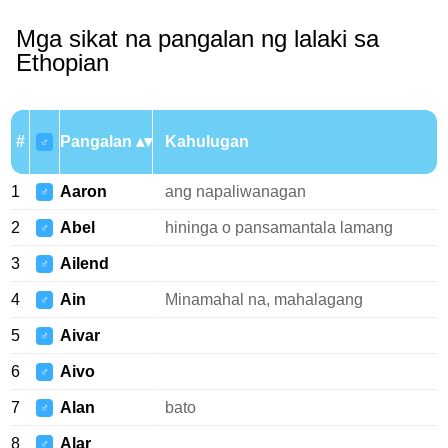
Mga sikat na pangalan ng lalaki sa
Ethopian
#
Pangalan
Kahulugan
♂
1
Aaron
ang napaliwanagan
♂
2
Abel
hininga o pansamantala lamang
♂
3
Ailend
♂
4
Ain
Minamahal na, mahalagang
♂
5
Aivar
♂
6
Aivo
♂
7
Alan
bato
♂
8
Alar
♂