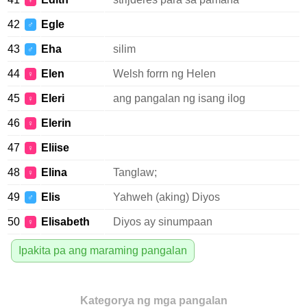
♀
42
Egle
♂
43
Eha
silim
♂
44
Elen
Welsh forrn ng Helen
♀
45
Eleri
ang pangalan ng isang ilog
♀
46
Elerin
♀
47
Eliise
♀
48
Elina
Tanglaw;
♀
49
Elis
Yahweh (aking) Diyos
♂
50
Elisabeth
Diyos ay sinumpaan
♀
Ipakita pa ang maraming pangalan
Kategorya ng mga pangalan