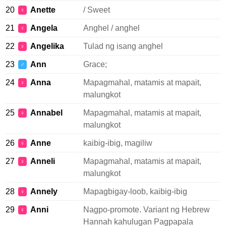
20
Anette
/ Sweet
♀
21
Angela
Anghel / anghel
♀
22
Angelika
Tulad ng isang anghel
♀
23
Ann
Grace;
♂
24
Anna
Mapagmahal, matamis at mapait,
♀
malungkot
25
Annabel
Mapagmahal, matamis at mapait,
♀
malungkot
26
Anne
kaibig-ibig, magiliw
♀
27
Anneli
Mapagmahal, matamis at mapait,
♀
malungkot
28
Annely
Mapagbigay-loob, kaibig-ibig
♀
29
Anni
Nagpo-promote. Variant ng Hebrew
♀
Hannah kahulugan Pagpapala