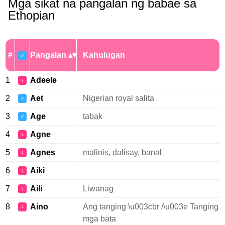
Mga sikat na pangalan ng babae sa
Ethopian
#
Pangalan
Kahulugan
♂
1
Adeele
♀
2
Aet
Nigerian royal salita
♂
3
Age
tabak
♂
4
Agne
♀
5
Agnes
malinis, dalisay, banal
♀
6
Aiki
♀
7
Aili
Liwanag
♀
8
Aino
Ang tanging \u003cbr /\u003e Tanging
♀
mga bata