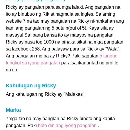
Ricky ay pangalan para sa mga lalaki. Ang pangalan na
ito ay binubuo ng Rik at nagmula sa Ingles. Sa aming
website 7 na tao may pangalan na Ricky ni-rankahan ang
kanilang pangalan ng 5 butuin(out of 5). Kaya sila ay
masaya! Sa ibang bansa ito ay maayos na pangalan.
Ricky ay nasa top 1000 na pinaka sikat na mga pangalan
sa facebook 258. Ang palayaw para sa Ricky ay "Wala".
Ang pangalan mo ba ay Ricky? Paki sagutan
5 tanong
tungkol sa iyong pangalan
para sa ikauunlad ng profile
na ito.
Kahulugan ng Ricky
Ang kahulugan ng Ricky ay "Malakas".
Marka
7mga tao na may panglan na Ricky binoto ang kanila
pangalan. Paki
boto din ang iyong pangalan
.