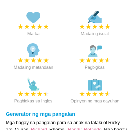
★
★
★
★
★
★
★
★
★
★
Marka
Madaling isulat
★
★
★
★
★
★
★
★
★
★
Madaling matandaan
Pagbigkas
★
★
★
★
★
★
★
★
★
★
Pagbigkas sa Ingles
Opinyon ng mga dayuhan
Generator ng mga pangalan
Mga bagay na pangalan para sa anak na lalaki of Ricky
are: Cilnan,
Richard
, Rhomel,
Randy
,
Rolando
. Mga bagay