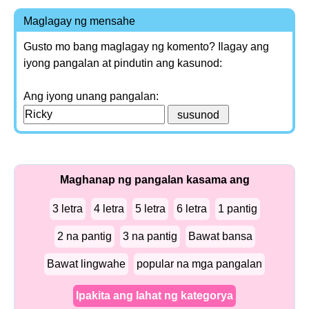
Maglagay ng mensahe
Gusto mo bang maglagay ng komento? Ilagay ang
iyong pangalan at pindutin ang kasunod:
Ang iyong unang pangalan:
Maghanap ng pangalan kasama ang
3 letra
4 letra
5 letra
6 letra
1 pantig
2 na pantig
3 na pantig
Bawat bansa
Bawat lingwahe
popular na mga pangalan
Ipakita ang lahat ng kategorya