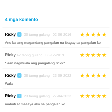
4 mga komento
★
★
★
★
★
Ricky
30 taong gulang 02-06-2016
♂
Anu ba ang magandang pangalan na ibagay sa pangalan ko
★
★
★
★
★
Ricky
42 taong gulang 08-12-2019
Saan nagmuala ang pangalang ricky?
★
★
★
★
★
Ricky
38 taong gulang 23-09-2022
♂
Wala
★
★
★
★
★
Ricky
23 taong gulang 27-04-2023
♂
mabuti at masaya ako sa pangalan ko