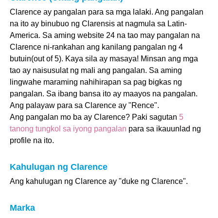
Clarence ay pangalan para sa mga lalaki. Ang pangalan
na ito ay binubuo ng Clarensis at nagmula sa Latin-
America. Sa aming website 24 na tao may pangalan na
Clarence ni-rankahan ang kanilang pangalan ng 4
butuin(out of 5). Kaya sila ay masaya! Minsan ang mga
tao ay naisusulat ng mali ang pangalan. Sa aming
lingwahe maraming nahihirapan sa pag bigkas ng
pangalan. Sa ibang bansa ito ay maayos na pangalan.
Ang palayaw para sa Clarence ay "Rence".
Ang pangalan mo ba ay Clarence? Paki sagutan
5
tanong tungkol sa iyong pangalan
para sa ikauunlad ng
profile na ito.
Kahulugan ng Clarence
Ang kahulugan ng Clarence ay "duke ng Clarence".
Marka