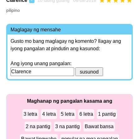
★
★
★
★
★
Clarence
10 taong gulang 06-08-2018
♂
pilipino
Maglagay ng mensahe
Gusto mo bang maglagay ng komento? Ilagay ang
iyong pangalan at pindutin ang kasunod:
Ang iyong unang pangalan:
Maghanap ng pangalan kasama ang
3 letra
4 letra
5 letra
6 letra
1 pantig
2 na pantig
3 na pantig
Bawat bansa
Bawat lingwahe
popular na mga pangalan