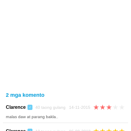
2 mga komento
★
★
★
★
★
Clarence
40 taong gulang 14-11-2015
♂
malas daw at parang bakla..