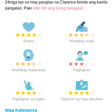
24mga tao na may panglan na Clarence binoto ang kanila
pangalan. Paki
boto din ang iyong pangalan
.
★
★
★
★
★
★
★
★
★
★
Marka
Madaling isulat
★
★
★
★
★
★
★
★
★
★
Madaling matandaan
Pagbigkas
★
★
★
★
★
★
★
★
★
★
Pagbigkas sa Ingles
Opinyon ng mga dayuhan
Mga Kategorya