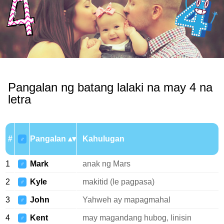
Pangalan ng batang lalaki na may 4 na
letra
#
Pangalan
Kahulugan
♂
1
Mark
anak ng Mars
♂
2
Kyle
makitid (le pagpasa)
♂
3
John
Yahweh ay mapagmahal
♂
4
Kent
may magandang hubog, linisin
♂