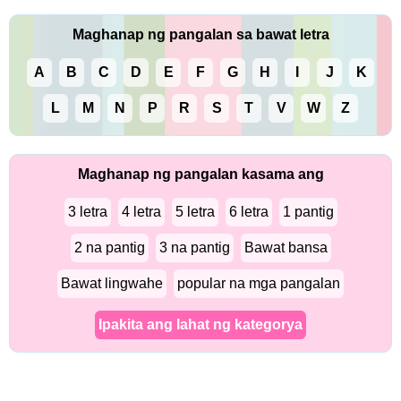
Maghanap ng pangalan sa bawat letra
A
B
C
D
E
F
G
H
I
J
K
L
M
N
P
R
S
T
V
W
Z
Maghanap ng pangalan kasama ang
3 letra
4 letra
5 letra
6 letra
1 pantig
2 na pantig
3 na pantig
Bawat bansa
Bawat lingwahe
popular na mga pangalan
Ipakita ang lahat ng kategorya