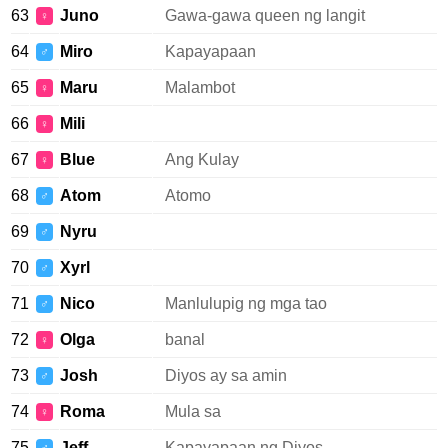
63
Juno
Gawa-gawa queen ng langit
♀
64
Miro
Kapayapaan
♂
65
Maru
Malambot
♀
66
Mili
♀
67
Blue
Ang Kulay
♀
68
Atom
Atomo
♂
69
Nyru
♂
70
Xyrl
♂
71
Nico
Manlulupig ng mga tao
♂
72
Olga
banal
♀
73
Josh
Diyos ay sa amin
♂
74
Roma
Mula sa
♀
75
Jeff
Kapayapaan ng Diyos