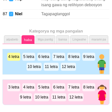
isang gawa ng relihiyon debosyon
87
Niel
Tagapagtanggol
♂
Kategorya ng mga pangalan
alpabeto
haba
Mga pantig
bansa
Lingwahe
marami pa
4 letra
5 letra
6 letra
7 letra
8 letra
9 letra
10 letra
11 letra
12 letra
3 letra
4 letra
5 letra
6 letra
7 letra
8 letra
9 letra
10 letra
11 letra
12 letra