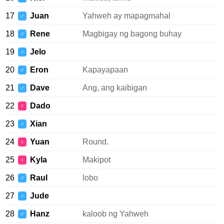
17
Juan
Yahweh ay mapagmahal
♂
18
Rene
Magbigay ng bagong buhay
♂
19
Jelo
♂
20
Eron
Kapayapaan
♂
21
Dave
Ang, ang kaibigan
♂
22
Dado
♀
23
Xian
♂
24
Yuan
Round.
♀
25
Kyla
Makipot
♀
26
Raul
lobo
♂
27
Jude
♂
28
Hanz
kaloob ng Yahweh
♂