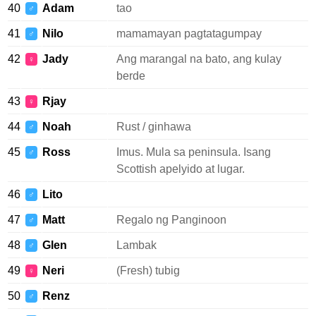
40
Adam
tao
♂
41
Nilo
mamamayan pagtatagumpay
♂
42
Jady
Ang marangal na bato, ang kulay
♀
berde
43
Rjay
♀
44
Noah
Rust / ginhawa
♂
45
Ross
Imus. Mula sa peninsula. Isang
♂
Scottish apelyido at lugar.
46
Lito
♂
47
Matt
Regalo ng Panginoon
♂
48
Glen
Lambak
♂
49
Neri
(Fresh) tubig
♀
50
Renz
♂