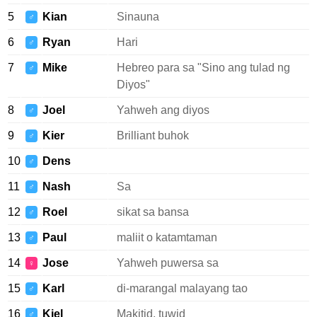
5
Kian
Sinauna
♂
6
Ryan
Hari
♂
7
Mike
Hebreo para sa "Sino ang tulad ng
♂
Diyos"
8
Joel
Yahweh ang diyos
♂
9
Kier
Brilliant buhok
♂
10
Dens
♂
11
Nash
Sa
♂
12
Roel
sikat sa bansa
♂
13
Paul
maliit o katamtaman
♂
14
Jose
Yahweh puwersa sa
♀
15
Karl
di-marangal malayang tao
♂
16
Kiel
Makitid, tuwid
♂