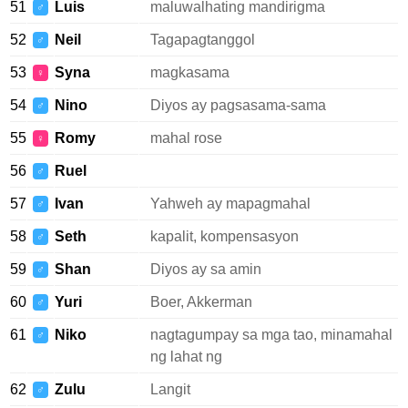
51
Luis
maluwalhating mandirigma
♂
52
Neil
Tagapagtanggol
♂
53
Syna
magkasama
♀
54
Nino
Diyos ay pagsasama-sama
♂
55
Romy
mahal rose
♀
56
Ruel
♂
57
Ivan
Yahweh ay mapagmahal
♂
58
Seth
kapalit, kompensasyon
♂
59
Shan
Diyos ay sa amin
♂
60
Yuri
Boer, Akkerman
♂
61
Niko
nagtagumpay sa mga tao, minamahal
♂
ng lahat ng
62
Zulu
Langit
♂