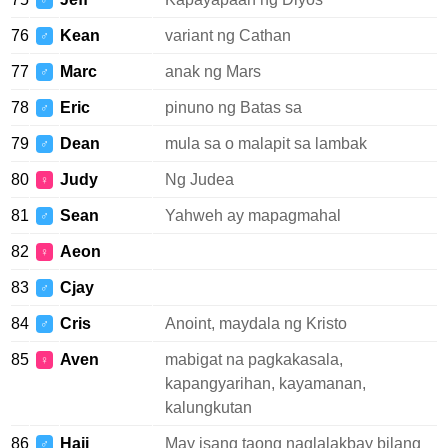
♂
76
Kean
variant ng Cathan
♂
77
Marc
anak ng Mars
♂
78
Eric
pinuno ng Batas sa
♂
79
Dean
mula sa o malapit sa lambak
♂
80
Judy
Ng Judea
♀
81
Sean
Yahweh ay mapagmahal
♂
82
Aeon
♀
83
Cjay
♂
84
Cris
Anoint, maydala ng Kristo
♂
85
Aven
mabigat na pagkakasala,
♀
kapangyarihan, kayamanan,
kalungkutan
86
Haji
May isang taong naglalakbay bilang
♂