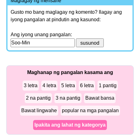
Maglagay ng mensahe
Gusto mo bang maglagay ng komento? Ilagay ang
iyong pangalan at pindutin ang kasunod:
Ang iyong unang pangalan:
Maghanap ng pangalan kasama ang
3 letra
4 letra
5 letra
6 letra
1 pantig
2 na pantig
3 na pantig
Bawat bansa
Bawat lingwahe
popular na mga pangalan
Ipakita ang lahat ng kategorya