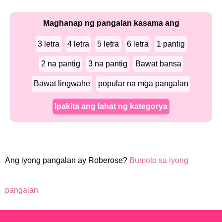
Maghanap ng pangalan kasama ang
3 letra
4 letra
5 letra
6 letra
1 pantig
2 na pantig
3 na pantig
Bawat bansa
Bawat lingwahe
popular na mga pangalan
Ipakita ang lahat ng kategorya
Ang iyong pangalan ay Roberose?
Bumoto sa iyong
pangalan