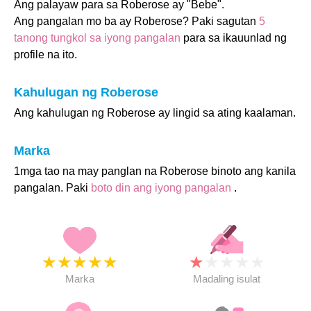
Ang palayaw para sa Roberose ay "Bebe".
Ang pangalan mo ba ay Roberose? Paki sagutan
5
tanong tungkol sa iyong pangalan
para sa ikauunlad ng
profile na ito.
Kahulugan ng Roberose
Ang kahulugan ng Roberose ay lingid sa ating kaalaman.
Marka
1mga tao na may panglan na Roberose binoto ang kanila
pangalan. Paki
boto din ang iyong pangalan
.
★
★
★
★
★
★
★
★
★
★
Marka
Madaling isulat