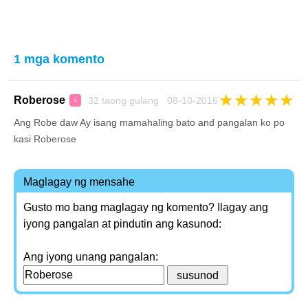
1 mga komento
★
★
★
★
★
Roberose
32 taong gulang 08-10-2016
♀
Ang Robe daw Ay isang mamahaling bato and pangalan ko po
kasi Roberose
Maglagay ng mensahe
Gusto mo bang maglagay ng komento? Ilagay ang
iyong pangalan at pindutin ang kasunod:
Ang iyong unang pangalan: