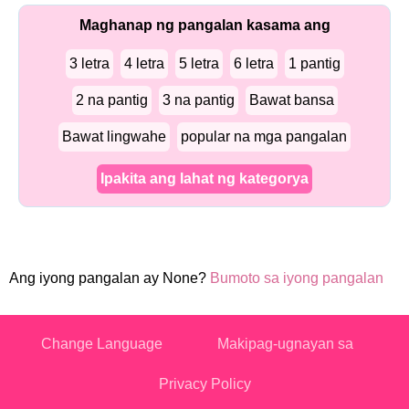
Maghanap ng pangalan kasama ang
3 letra
4 letra
5 letra
6 letra
1 pantig
2 na pantig
3 na pantig
Bawat bansa
Bawat lingwahe
popular na mga pangalan
Ipakita ang lahat ng kategorya
Ang iyong pangalan ay None?
Bumoto sa iyong pangalan
Change Language
Makipag-ugnayan sa
Privacy Policy