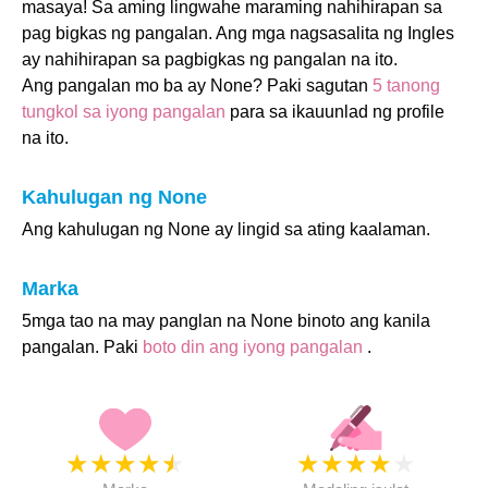
masaya! Sa aming lingwahe maraming nahihirapan sa
pag bigkas ng pangalan. Ang mga nagsasalita ng Ingles
ay nahihirapan sa pagbigkas ng pangalan na ito.
Ang pangalan mo ba ay None? Paki sagutan
5 tanong
tungkol sa iyong pangalan
para sa ikauunlad ng profile
na ito.
Kahulugan ng None
Ang kahulugan ng None ay lingid sa ating kaalaman.
Marka
5mga tao na may panglan na None binoto ang kanila
pangalan. Paki
boto din ang iyong pangalan
.
★
★
★
★
★
★
★
★
★
★