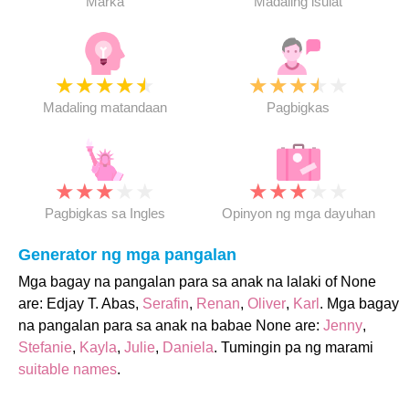
Marka
Madaling isulat
★
★
★
★
★
★
★
★
★
★
Madaling matandaan
Pagbigkas
★
★
★
★
★
★
★
★
★
★
Pagbigkas sa Ingles
Opinyon ng mga dayuhan
Generator ng mga pangalan
Mga bagay na pangalan para sa anak na lalaki of None
are: Edjay T. Abas,
Serafin
,
Renan
,
Oliver
,
Karl
. Mga bagay
na pangalan para sa anak na babae None are:
Jenny
,
Stefanie
,
Kayla
,
Julie
,
Daniela
. Tumingin pa ng marami
suitable names
.