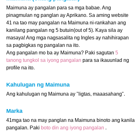
Maimuna ay pangalan para sa mga babae. Ang
pinagmulan ng panglan ay Aprikano. Sa aming website
41 na tao may pangalan na Maimuna ni-rankahan ang
kanilang pangalan ng 5 butuin(out of 5). Kaya sila ay
masaya! Ang mga nagsasalita ng Ingles ay nahihirapan
sa pagbigkas ng pangalan na ito.
Ang pangalan mo ba ay Maimuna? Paki sagutan
5
tanong tungkol sa iyong pangalan
para sa ikauunlad ng
profile na ito.
Kahulugan ng Maimuna
Ang kahulugan ng Maimuna ay "ligtas, maaasahang".
Marka
41mga tao na may panglan na Maimuna binoto ang kanila
pangalan. Paki
boto din ang iyong pangalan
.