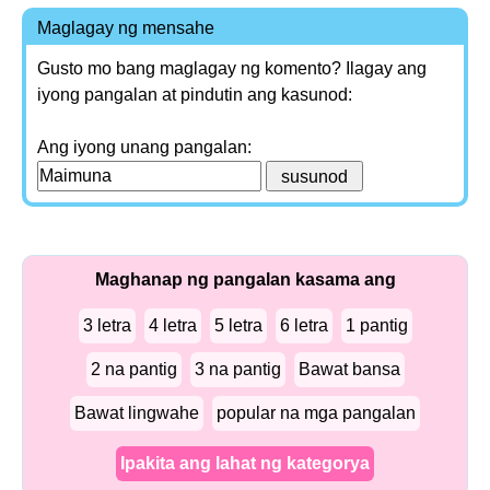
Maglagay ng mensahe
Gusto mo bang maglagay ng komento? Ilagay ang
iyong pangalan at pindutin ang kasunod:
Ang iyong unang pangalan:
Maghanap ng pangalan kasama ang
3 letra
4 letra
5 letra
6 letra
1 pantig
2 na pantig
3 na pantig
Bawat bansa
Bawat lingwahe
popular na mga pangalan
Ipakita ang lahat ng kategorya