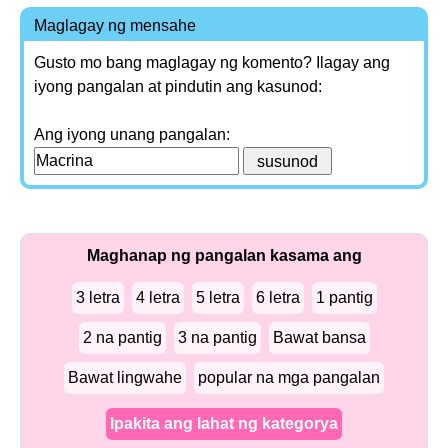
Maglagay ng mensahe
Gusto mo bang maglagay ng komento? Ilagay ang
iyong pangalan at pindutin ang kasunod:
Ang iyong unang pangalan:
Maghanap ng pangalan kasama ang
3 letra
4 letra
5 letra
6 letra
1 pantig
2 na pantig
3 na pantig
Bawat bansa
Bawat lingwahe
popular na mga pangalan
Ipakita ang lahat ng kategorya