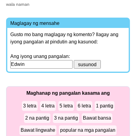
wala naman
Maglagay ng mensahe
Gusto mo bang maglagay ng komento? Ilagay ang
iyong pangalan at pindutin ang kasunod:
Ang iyong unang pangalan:
Maghanap ng pangalan kasama ang
3 letra
4 letra
5 letra
6 letra
1 pantig
2 na pantig
3 na pantig
Bawat bansa
Bawat lingwahe
popular na mga pangalan