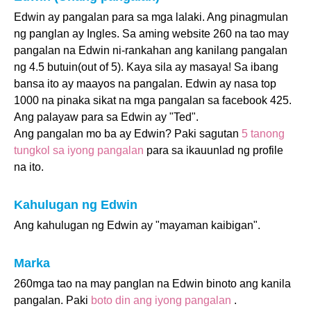
Edwin ay pangalan para sa mga lalaki. Ang pinagmulan
ng panglan ay Ingles. Sa aming website 260 na tao may
pangalan na Edwin ni-rankahan ang kanilang pangalan
ng 4.5 butuin(out of 5). Kaya sila ay masaya! Sa ibang
bansa ito ay maayos na pangalan. Edwin ay nasa top
1000 na pinaka sikat na mga pangalan sa facebook 425.
Ang palayaw para sa Edwin ay "Ted".
Ang pangalan mo ba ay Edwin? Paki sagutan
5 tanong
tungkol sa iyong pangalan
para sa ikauunlad ng profile
na ito.
Kahulugan ng Edwin
Ang kahulugan ng Edwin ay "mayaman kaibigan".
Marka
260mga tao na may panglan na Edwin binoto ang kanila
pangalan. Paki
boto din ang iyong pangalan
.