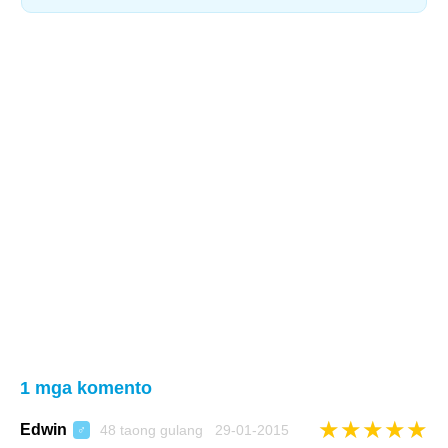
1 mga komento
★
★
★
★
★
Edwin
48 taong gulang 29-01-2015
♂