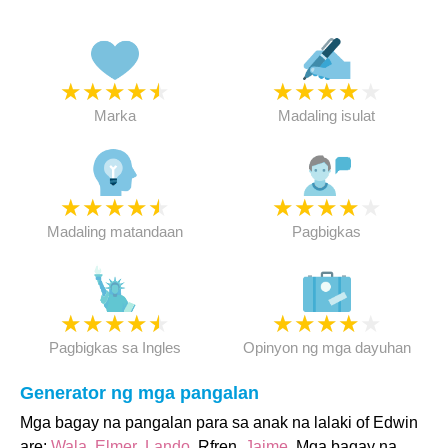
★
★
★
★
★
★
★
★
★
★
Marka
Madaling isulat
★
★
★
★
★
★
★
★
★
★
Madaling matandaan
Pagbigkas
★
★
★
★
★
★
★
★
★
★
Pagbigkas sa Ingles
Opinyon ng mga dayuhan
Generator ng mga pangalan
Mga bagay na pangalan para sa anak na lalaki of Edwin
are:
Wala
,
Elmer
,
Lando
, Rfren,
Jaime
. Mga bagay na