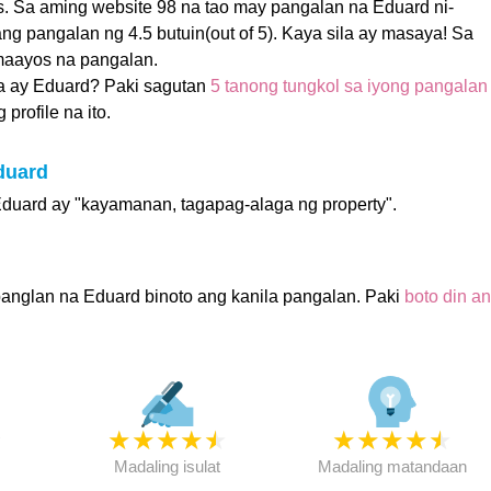
s. Sa aming website 98 na tao may pangalan na Eduard ni-
ng pangalan ng 4.5 butuin(out of 5). Kaya sila ay masaya! Sa
maayos na pangalan.
a ay Eduard? Paki sagutan
5 tanong tungkol sa iyong pangalan
profile na ito.
duard
duard ay "kayamanan, tagapag-alaga ng property".
anglan na Eduard binoto ang kanila pangalan. Paki
boto din a
★
★
★
★
★
★
★
★
★
★
★
Madaling isulat
Madaling matandaan