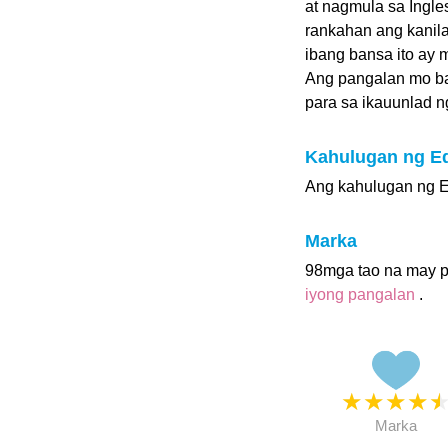
at nagmula sa Ingle
rankahan ang kanila
ibang bansa ito ay 
Ang pangalan mo b
para sa ikauunlad ng 
Kahulugan ng E
Ang kahulugan ng E
Marka
98mga tao na may p
iyong pangalan
.
★
★
★
★
Marka