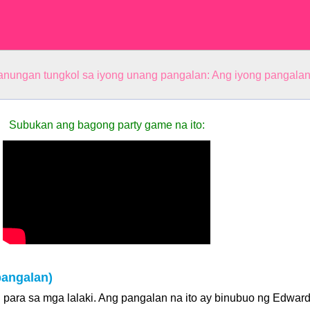
anungan tungkol sa iyong unang pangalan: Ang iyong pangala
Subukan ang bagong party game na ito:
angalan)
para sa mga lalaki. Ang pangalan na ito ay binubuo ng Edwar