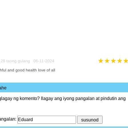
★
★
★
★
28 taong gulang 06-11-2024
thful and good health love of all
ahe
agay ng komento? Ilagay ang iyong pangalan at pindutin ang
angalan: