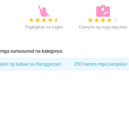
★
★
★
★
★
★
★
★
★
★
★
Pagbigkas sa Ingles
Opinyon ng mga dayuhan
a mga sumusunod na kategorya:
alan ng babae sa Hanggaryan
250 names mga pangalan