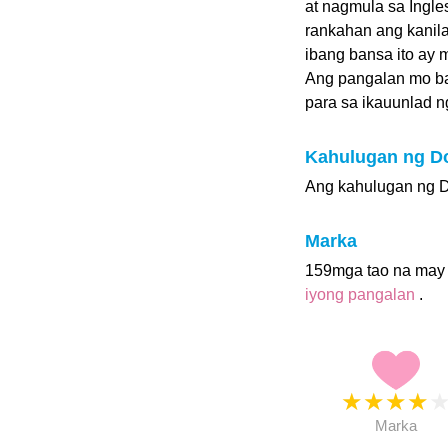
at nagmula sa Ingle
rankahan ang kanila
ibang bansa ito ay 
Ang pangalan mo ba
para sa ikauunlad ng 
Kahulugan ng D
Ang kahulugan ng D
Marka
159mga tao na may 
iyong pangalan
.
★
★
★
★
Marka