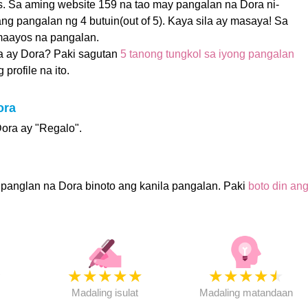
s. Sa aming website 159 na tao may pangalan na Dora ni-
ng pangalan ng 4 butuin(out of 5). Kaya sila ay masaya! Sa
maayos na pangalan.
 ay Dora? Paki sagutan
5 tanong tungkol sa iyong pangalan
profile na ito.
ora
ora ay "Regalo".
panglan na Dora binoto ang kanila pangalan. Paki
boto din an
★
★
★
★
★
★
★
★
★
★
★
Madaling isulat
Madaling matandaan