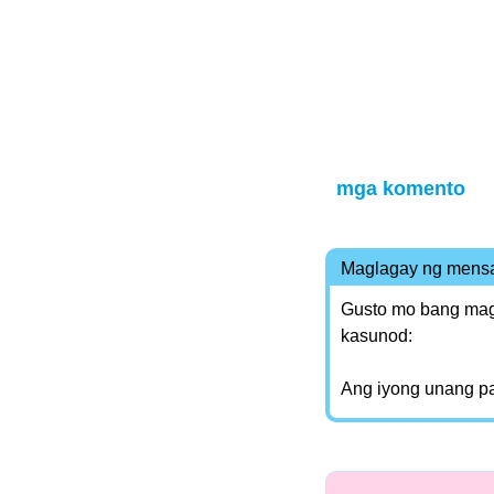
mga komento
Maglagay ng mens
Gusto mo bang magl
kasunod:
Ang iyong unang p