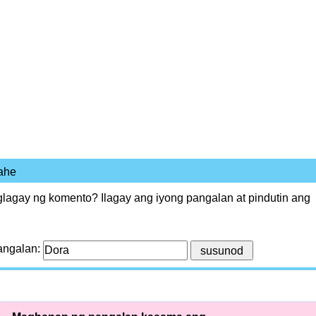
ahe
agay ng komento? Ilagay ang iyong pangalan at pindutin ang
angalan: