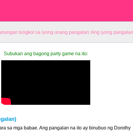
anungan tungkol sa iyong unang pangalan: Ang iyong pangala
Subukan ang bagong party game na ito:
galan)
ara sa mga babae. Ang pangalan na ito ay binubuo ng Dorothy