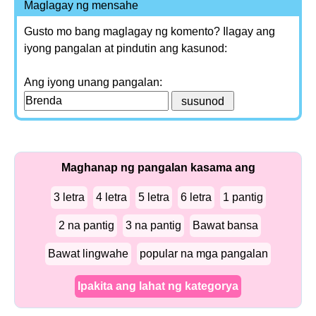
Maglagay ng mensahe
Gusto mo bang maglagay ng komento? Ilagay ang
iyong pangalan at pindutin ang kasunod:
Ang iyong unang pangalan:
Maghanap ng pangalan kasama ang
3 letra
4 letra
5 letra
6 letra
1 pantig
2 na pantig
3 na pantig
Bawat bansa
Bawat lingwahe
popular na mga pangalan
Ipakita ang lahat ng kategorya