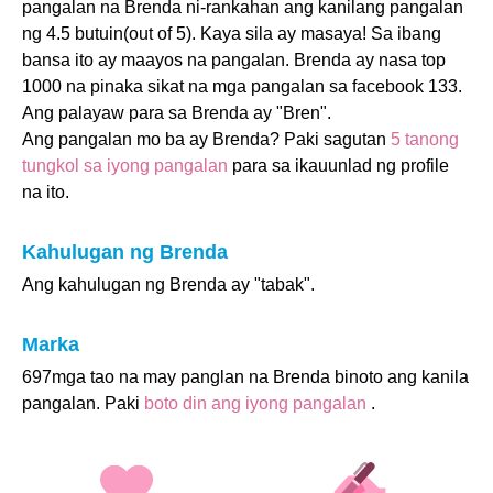
pangalan na Brenda ni-rankahan ang kanilang pangalan
ng 4.5 butuin(out of 5). Kaya sila ay masaya! Sa ibang
bansa ito ay maayos na pangalan. Brenda ay nasa top
1000 na pinaka sikat na mga pangalan sa facebook 133.
Ang palayaw para sa Brenda ay "Bren".
Ang pangalan mo ba ay Brenda? Paki sagutan
5 tanong
tungkol sa iyong pangalan
para sa ikauunlad ng profile
na ito.
Kahulugan ng Brenda
Ang kahulugan ng Brenda ay "tabak".
Marka
697mga tao na may panglan na Brenda binoto ang kanila
pangalan. Paki
boto din ang iyong pangalan
.