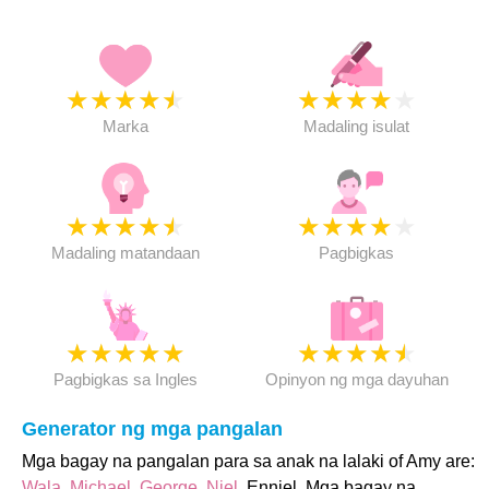
★
★
★
★
★
★
★
★
★
★
Marka
Madaling isulat
★
★
★
★
★
★
★
★
★
★
Madaling matandaan
Pagbigkas
★
★
★
★
★
★
★
★
★
★
Pagbigkas sa Ingles
Opinyon ng mga dayuhan
Generator ng mga pangalan
Mga bagay na pangalan para sa anak na lalaki of Amy are:
Wala
,
Michael
,
George
,
Niel
, Enniel. Mga bagay na