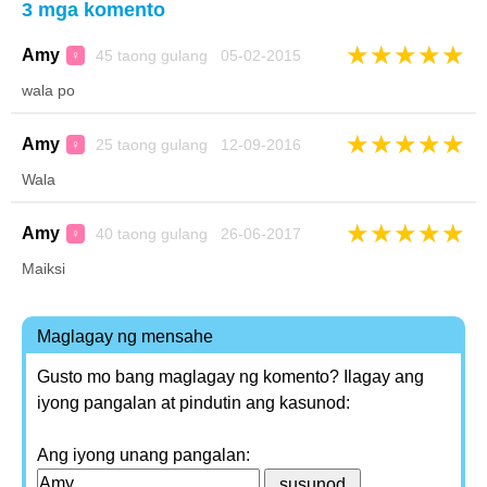
3 mga komento
★
★
★
★
★
Amy
45 taong gulang 05-02-2015
♀
wala po
★
★
★
★
★
Amy
25 taong gulang 12-09-2016
♀
Wala
★
★
★
★
★
Amy
40 taong gulang 26-06-2017
♀
Maiksi
Maglagay ng mensahe
Gusto mo bang maglagay ng komento? Ilagay ang
iyong pangalan at pindutin ang kasunod:
Ang iyong unang pangalan: