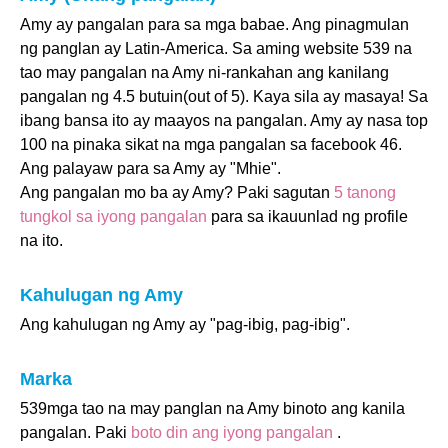
Amy ay pangalan para sa mga babae. Ang pinagmulan
ng panglan ay Latin-America. Sa aming website 539 na
tao may pangalan na Amy ni-rankahan ang kanilang
pangalan ng 4.5 butuin(out of 5). Kaya sila ay masaya! Sa
ibang bansa ito ay maayos na pangalan. Amy ay nasa top
100 na pinaka sikat na mga pangalan sa facebook 46.
Ang palayaw para sa Amy ay "Mhie".
Ang pangalan mo ba ay Amy? Paki sagutan
5 tanong
tungkol sa iyong pangalan
para sa ikauunlad ng profile
na ito.
Kahulugan ng Amy
Ang kahulugan ng Amy ay "pag-ibig, pag-ibig".
Marka
539mga tao na may panglan na Amy binoto ang kanila
pangalan. Paki
boto din ang iyong pangalan
.