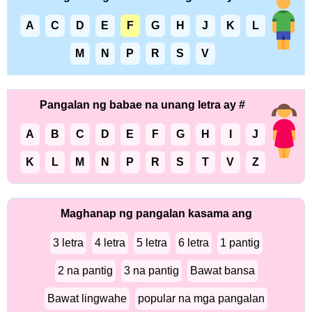
A
C
D
E
F
G
H
J
K
L
M
N
P
R
S
V
Pangalan ng babae na unang letra ay #
A
B
C
D
E
F
G
H
I
J
K
L
M
N
P
R
S
T
V
Z
Maghanap ng pangalan kasama ang
3 letra
4 letra
5 letra
6 letra
1 pantig
2 na pantig
3 na pantig
Bawat bansa
Bawat lingwahe
popular na mga pangalan