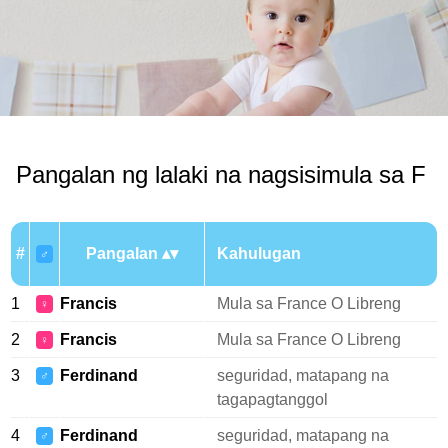
Pangalan ng lalaki na nagsisimula sa F
#
Pangalan
Kahulugan
♂
1
Francis
Mula sa France O Libreng
♀
2
Francis
Mula sa France O Libreng
♀
3
Ferdinand
seguridad, matapang na
♂
tagapagtanggol
4
Ferdinand
seguridad, matapang na
♂