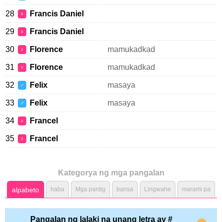
28
Francis Daniel
♀
29
Francis Daniel
♀
30
Florence
mamukadkad
♀
31
Florence
mamukadkad
♀
32
Felix
masaya
♂
33
Felix
masaya
♂
34
Francel
♀
35
Francel
♀
Kategorya ng mga pangalan
alpabeto
haba
Mga pantig
bansa
Lingwahe
marami pa
Pangalan ng lalaki na unang letra ay #