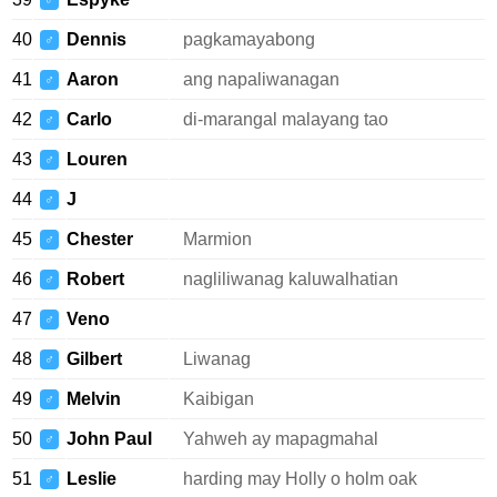
♂
40
Dennis
pagkamayabong
♂
41
Aaron
ang napaliwanagan
♂
42
Carlo
di-marangal malayang tao
♂
43
Louren
♂
44
J
♂
45
Chester
Marmion
♂
46
Robert
nagliliwanag kaluwalhatian
♂
47
Veno
♂
48
Gilbert
Liwanag
♂
49
Melvin
Kaibigan
♂
50
John Paul
Yahweh ay mapagmahal
♂
51
Leslie
harding may Holly o holm oak
♂