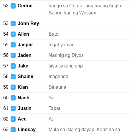
52
Cedric
hango sa Cerdic, ang unang Anglo-
♂
Sahon hari ng Wessex
53
John Rey
♂
54
Allen
Bato
♂
55
Jasper
ingat-yaman
♂
56
Jaden
Narinig ng Diyos
♂
57
Jake
siya sakong grip
♂
58
Shaine
maganda
♂
59
Kian
Sinauna
♂
60
Nash
Sa
♂
61
Justin
Tapat
♂
62
Ace
A;
♂
63
Lindsay
Mula sa isla ng dayap. Kahit na sa
♂