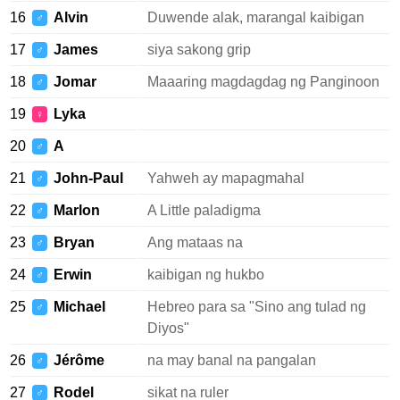
16
Alvin
Duwende alak, marangal kaibigan
♂
17
James
siya sakong grip
♂
18
Jomar
Maaaring magdagdag ng Panginoon
♂
19
Lyka
♀
20
A
♂
21
John-Paul
Yahweh ay mapagmahal
♂
22
Marlon
A Little paladigma
♂
23
Bryan
Ang mataas na
♂
24
Erwin
kaibigan ng hukbo
♂
25
Michael
Hebreo para sa "Sino ang tulad ng
♂
Diyos"
26
Jérôme
na may banal na pangalan
♂
27
Rodel
sikat na ruler
♂