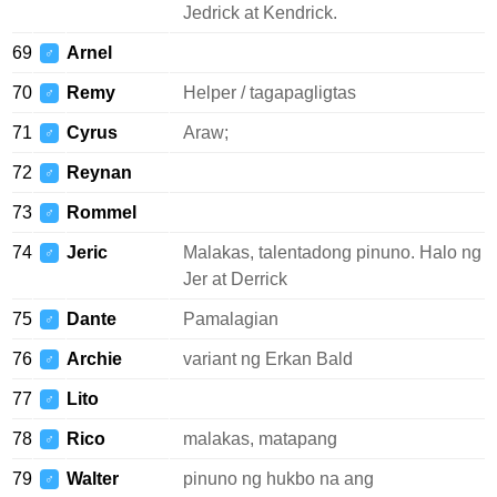
Jedrick at Kendrick.
69
Arnel
♂
70
Remy
Helper / tagapagligtas
♂
71
Cyrus
Araw;
♂
72
Reynan
♂
73
Rommel
♂
74
Jeric
Malakas, talentadong pinuno. Halo ng
♂
Jer at Derrick
75
Dante
Pamalagian
♂
76
Archie
variant ng Erkan Bald
♂
77
Lito
♂
78
Rico
malakas, matapang
♂
79
Walter
pinuno ng hukbo na ang
♂