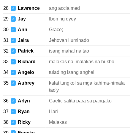
28
Lawrence
ang acclaimed
♂
29
Jay
Ibon ng dyey
♂
30
Ann
Grace;
♂
31
Jaira
Jehovah iluminado
♂
32
Patrick
isang mahal na tao
♂
33
Richard
malakas na, malakas na hukbo
♂
34
Angelo
tulad ng isang anghel
♂
35
Aubrey
kalat tungkol sa mga kahima-himala
♂
tao'y
36
Arlyn
Gaelic salita para sa pangako
♂
37
Ryan
Hari
♂
38
Ricky
Malakas
♂
39
Espyke