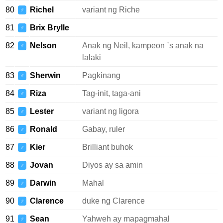
80
Richel
variant ng Riche
♂
81
Brix Brylle
♂
82
Nelson
Anak ng Neil, kampeon `s anak na
♂
lalaki
83
Sherwin
Pagkinang
♂
84
Riza
Tag-init, taga-ani
♂
85
Lester
variant ng ligora
♂
86
Ronald
Gabay, ruler
♂
87
Kier
Brilliant buhok
♂
88
Jovan
Diyos ay sa amin
♂
89
Darwin
Mahal
♂
90
Clarence
duke ng Clarence
♂
91
Sean
Yahweh ay mapagmahal
♂