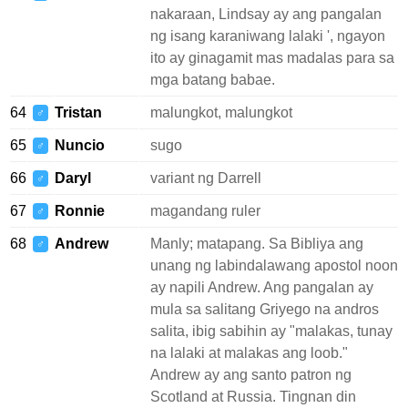
nakaraan, Lindsay ay ang pangalan
ng isang karaniwang lalaki ', ngayon
ito ay ginagamit mas madalas para sa
mga batang babae.
64
Tristan
malungkot, malungkot
♂
65
Nuncio
sugo
♂
66
Daryl
variant ng Darrell
♂
67
Ronnie
magandang ruler
♂
68
Andrew
Manly; matapang. Sa Bibliya ang
♂
unang ng labindalawang apostol noon
ay napili Andrew. Ang pangalan ay
mula sa salitang Griyego na andros
salita, ibig sabihin ay "malakas, tunay
na lalaki at malakas ang loob."
Andrew ay ang santo patron ng
Scotland at Russia. Tingnan din