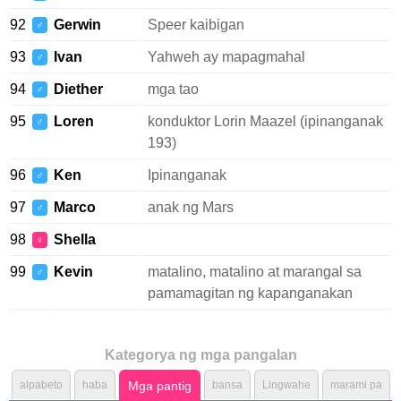
92
Gerwin
Speer kaibigan
♂
93
Ivan
Yahweh ay mapagmahal
♂
94
Diether
mga tao
♂
95
Loren
konduktor Lorin Maazel (ipinanganak
♂
193)
96
Ken
Ipinanganak
♂
97
Marco
anak ng Mars
♂
98
Shella
♀
99
Kevin
matalino, matalino at marangal sa
♂
pamamagitan ng kapanganakan
Kategorya ng mga pangalan
alpabeto
haba
Mga pantig
bansa
Lingwahe
marami pa