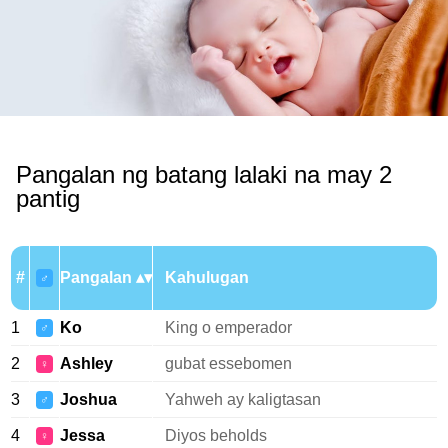
Pangalan ng batang lalaki na may 2
pantig
#
Pangalan
Kahulugan
♂
1
Ko
King o emperador
♂
2
Ashley
gubat essebomen
♀
3
Joshua
Yahweh ay kaligtasan
♂
4
Jessa
Diyos beholds
♀