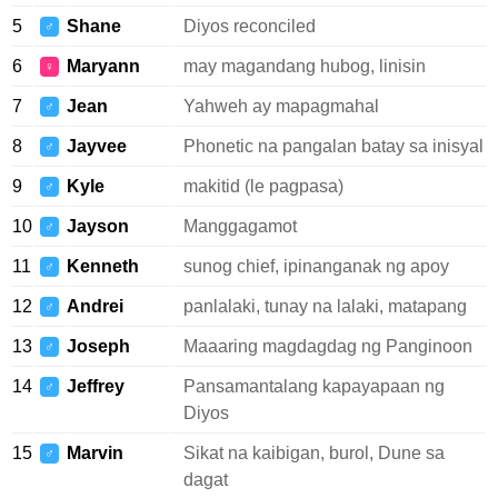
5
Shane
Diyos reconciled
♂
6
Maryann
may magandang hubog, linisin
♀
7
Jean
Yahweh ay mapagmahal
♂
8
Jayvee
Phonetic na pangalan batay sa inisyal
♂
9
Kyle
makitid (le pagpasa)
♂
10
Jayson
Manggagamot
♂
11
Kenneth
sunog chief, ipinanganak ng apoy
♂
12
Andrei
panlalaki, tunay na lalaki, matapang
♂
13
Joseph
Maaaring magdagdag ng Panginoon
♂
14
Jeffrey
Pansamantalang kapayapaan ng
♂
Diyos
15
Marvin
Sikat na kaibigan, burol, Dune sa
♂
dagat