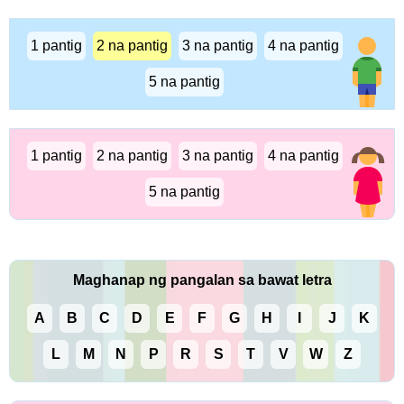
1 pantig
2 na pantig
3 na pantig
4 na pantig
5 na pantig
1 pantig
2 na pantig
3 na pantig
4 na pantig
5 na pantig
Maghanap ng pangalan sa bawat letra
A
B
C
D
E
F
G
H
I
J
K
L
M
N
P
R
S
T
V
W
Z