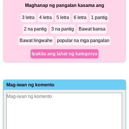
Maghanap ng pangalan kasama ang
3 letra
4 letra
5 letra
6 letra
1 pantig
2 na pantig
3 na pantig
Bawat bansa
Bawat lingwahe
popular na mga pangalan
Ipakita ang lahat ng kategorya
Mag-iwan ng komento