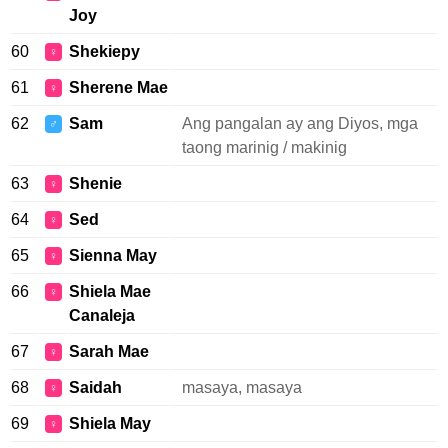
Joy
60
Shekiepy
♀
61
Sherene Mae
♀
62
Sam
Ang pangalan ay ang Diyos, mga
♂
taong marinig / makinig
63
Shenie
♀
64
Sed
♀
65
Sienna May
♀
66
Shiela Mae
♀
Canaleja
67
Sarah Mae
♀
68
Saidah
masaya, masaya
♀
69
Shiela May
♀