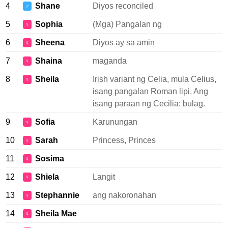
4
Shane
Diyos reconciled
♂
5
Sophia
(Mga) Pangalan ng
♀
6
Sheena
Diyos ay sa amin
♀
7
Shaina
maganda
♀
8
Sheila
Irish variant ng Celia, mula Celius,
♀
isang pangalan Roman lipi. Ang
isang paraan ng Cecilia: bulag.
9
Sofia
Karunungan
♀
10
Sarah
Princess, Princes
♀
11
Sosima
♀
12
Shiela
Langit
♀
13
Stephannie
ang nakoronahan
♀
14
Sheila Mae
♀