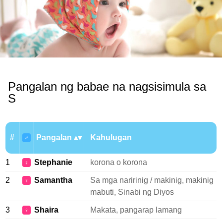
Pangalan ng babae na nagsisimula sa
S
#
Pangalan
Kahulugan
♂
1
Stephanie
korona o korona
♀
2
Samantha
Sa mga naririnig / makinig, makinig
♀
mabuti, Sinabi ng Diyos
3
Shaira
Makata, pangarap lamang
♀