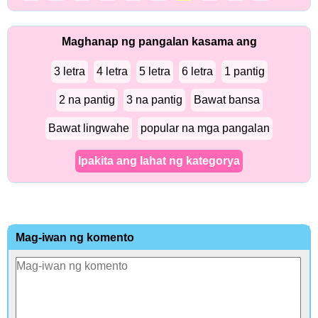
Maghanap ng pangalan kasama ang
3 letra
4 letra
5 letra
6 letra
1 pantig
2 na pantig
3 na pantig
Bawat bansa
Bawat lingwahe
popular na mga pangalan
Ipakita ang lahat ng kategorya
Mag-iwan ng komento