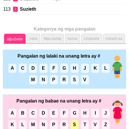
113
Suzieth
♀
Kategorya ng mga pangalan
alpabeto
haba
Mga pantig
bansa
Lingwahe
marami pa
Pangalan ng lalaki na unang letra ay #
A
C
D
E
F
G
H
J
K
L
M
N
P
R
S
V
Pangalan ng babae na unang letra ay #
A
B
C
D
E
F
G
H
I
J
K
L
M
N
P
R
S
T
V
Z