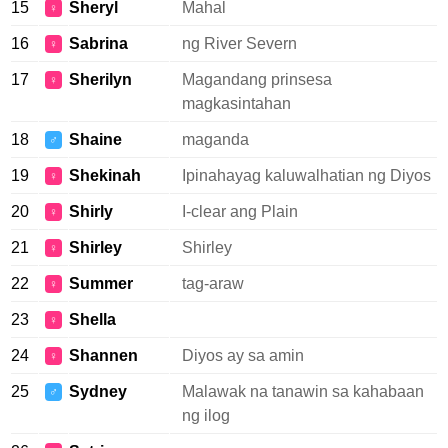
15
Sheryl
Mahal
♀
16
Sabrina
ng River Severn
♀
17
Sherilyn
Magandang prinsesa
♀
magkasintahan
18
Shaine
maganda
♂
19
Shekinah
Ipinahayag kaluwalhatian ng Diyos
♀
20
Shirly
I-clear ang Plain
♀
21
Shirley
Shirley
♀
22
Summer
tag-araw
♀
23
Shella
♀
24
Shannen
Diyos ay sa amin
♀
25
Sydney
Malawak na tanawin sa kahabaan
♂
ng ilog