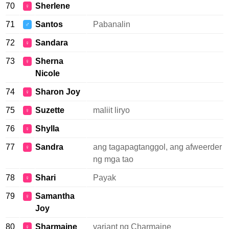
70
Sherlene
♀
71
Santos
Pabanalin
♂
72
Sandara
♀
73
Sherna
♀
Nicole
74
Sharon Joy
♀
75
Suzette
maliit liryo
♀
76
Shylla
♀
77
Sandra
ang tagapagtanggol, ang afweerder
♀
ng mga tao
78
Shari
Payak
♀
79
Samantha
♀
Joy
80
Sharmaine
variant ng Charmaine
♀