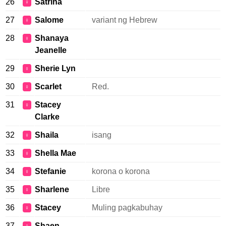
26
Satrina
♀
27
Salome
variant ng Hebrew
♀
28
Shanaya
♀
Jeanelle
29
Sherie Lyn
♀
30
Scarlet
Red.
♀
31
Stacey
♀
Clarke
32
Shaila
isang
♀
33
Shella Mae
♀
34
Stefanie
korona o korona
♀
35
Sharlene
Libre
♀
36
Stacey
Muling pagkabuhay
♀
37
Shaen