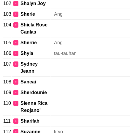
102
Shalyn Joy
♀
103
Sherie
Ang
♀
104
Shiela Rose
♀
Canlas
105
Sherrie
Ang
♀
106
Shyla
tau-tauhan
♀
107
Sydney
♀
Jeann
108
Sancai
♀
109
Sherdounie
♀
110
Sienna Rica
♀
Reojano'
111
Sharifah
♀
112
Suzanne
liryo
♀