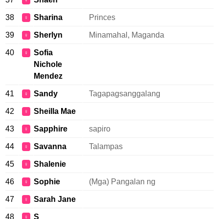
♀
38
Sharina
Princes
♀
39
Sherlyn
Minamahal, Maganda
♀
40
Sofia
♀
Nichole
Mendez
41
Sandy
Tagapagsanggalang
♀
42
Sheilla Mae
♀
43
Sapphire
sapiro
♀
44
Savanna
Talampas
♀
45
Shalenie
♀
46
Sophie
(Mga) Pangalan ng
♀
47
Sarah Jane
♀
48
S
♀