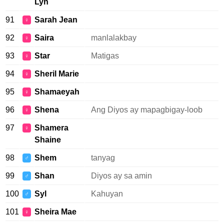
Lyn
91
Sarah Jean
♀
92
Saira
manlalakbay
♀
93
Star
Matigas
♀
94
Sheril Marie
♀
95
Shamaeyah
♀
96
Shena
Ang Diyos ay mapagbigay-loob
♀
97
Shamera
♀
Shaine
98
Shem
tanyag
♂
99
Shan
Diyos ay sa amin
♂
100
Syl
Kahuyan
♂
101
Sheira Mae
♀