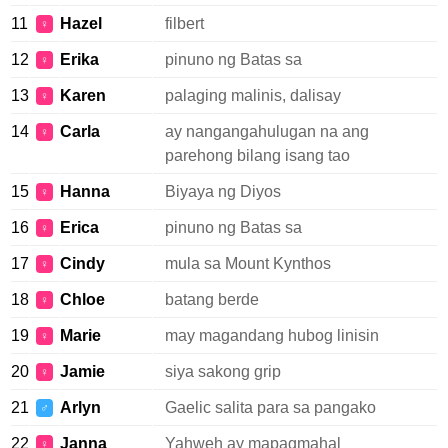
11
Hazel
filbert
♀
12
Erika
pinuno ng Batas sa
♀
13
Karen
palaging malinis, dalisay
♀
14
Carla
ay nangangahulugan na ang
♀
parehong bilang isang tao
15
Hanna
Biyaya ng Diyos
♀
16
Erica
pinuno ng Batas sa
♀
17
Cindy
mula sa Mount Kynthos
♀
18
Chloe
batang berde
♀
19
Marie
may magandang hubog linisin
♀
20
Jamie
siya sakong grip
♀
21
Arlyn
Gaelic salita para sa pangako
♂
22
Janna
Yahweh ay mapagmahal
♀