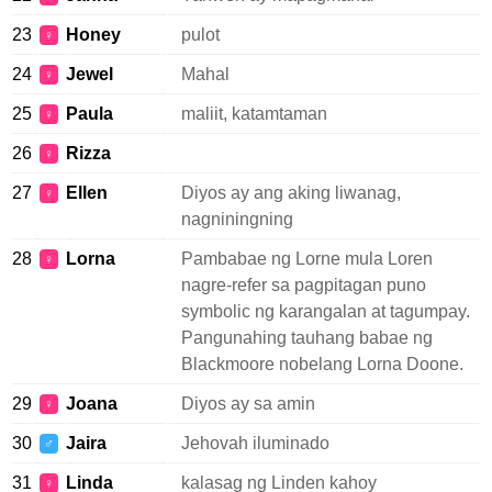
23
Honey
pulot
♀
24
Jewel
Mahal
♀
25
Paula
maliit, katamtaman
♀
26
Rizza
♀
27
Ellen
Diyos ay ang aking liwanag,
♀
nagniningning
28
Lorna
Pambabae ng Lorne mula Loren
♀
nagre-refer sa pagpitagan puno
symbolic ng karangalan at tagumpay.
Pangunahing tauhang babae ng
Blackmoore nobelang Lorna Doone.
29
Joana
Diyos ay sa amin
♀
30
Jaira
Jehovah iluminado
♂
31
Linda
kalasag ng Linden kahoy
♀