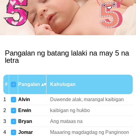
Pangalan ng batang lalaki na may 5 na
letra
#
Pangalan
Kahulugan
♂
1
Alvin
Duwende alak, marangal kaibigan
♂
2
Erwin
kaibigan ng hukbo
♂
3
Bryan
Ang mataas na
♂
4
Jomar
Maaaring magdagdag ng Panginoon
♂