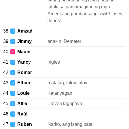
lalaki sa pamamagitan ng mga
Amerikano pambansang awit 'Casey
Jones'.
38
Amzad
♂
39
Jimmy
anak ni Demeter
♂
40
Mauin
♀
41
Yancy
Ingles
♂
42
Romar
♂
43
Ethan
matatag, tuloy-tuloy
♂
44
Louie
Katanyagan
♂
45
Alfie
Eleven tagapayo
♂
46
Raúl
♂
47
Ruben
Narito, ang isang bata
♂