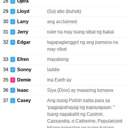
28
Ojera
♂
29
Lloyd
(Sa) abo (buhok)
♂
30
Larry
ang acclaimed
♂
31
Jerry
ruler na may isang sibat ng bakal
♂
32
Edgar
tagapagtanggol ng ang pamana na
♂
may sibat
33
Efren
mayabong
♂
34
Sonny
laddie
♂
35
Demie
Ina Earth ay
♀
36
Isaac
Siya (Dios) ay maaaring tumawa
♂
37
Casey
Ang isang Polish salita para sa
♂
'pagpapahayag ng kapayapaan. "
Isang napakaliit ng Casirnir,
Cassandra, o Catherine. Popularized
bilang pangalan ng isang batang