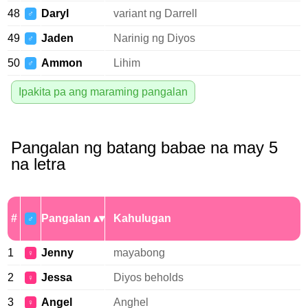
48
Daryl
variant ng Darrell
♂
49
Jaden
Narinig ng Diyos
♂
50
Ammon
Lihim
♂
Ipakita pa ang maraming pangalan
Pangalan ng batang babae na may 5
na letra
#
Pangalan
Kahulugan
♂
1
Jenny
mayabong
♀
2
Jessa
Diyos beholds
♀
3
Angel
Anghel
♀