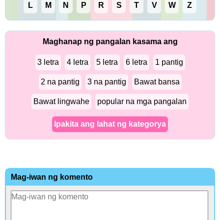
L
M
N
P
R
S
T
V
W
Z
Maghanap ng pangalan kasama ang
3 letra
4 letra
5 letra
6 letra
1 pantig
2 na pantig
3 na pantig
Bawat bansa
Bawat lingwahe
popular na mga pangalan
Ipakita ang lahat ng kategorya
Mag-iwan ng komento