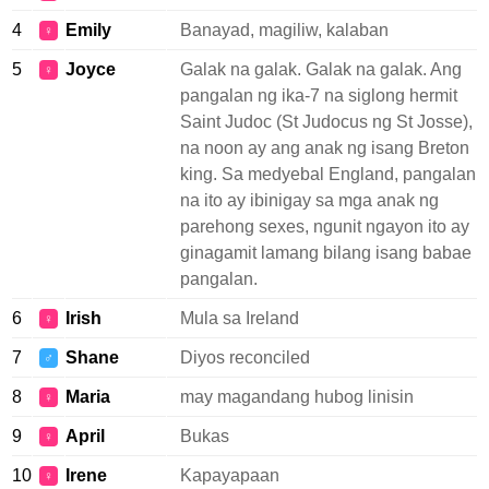
4
Emily
Banayad, magiliw, kalaban
♀
5
Joyce
Galak na galak. Galak na galak. Ang
♀
pangalan ng ika-7 na siglong hermit
Saint Judoc (St Judocus ng St Josse),
na noon ay ang anak ng isang Breton
king. Sa medyebal England, pangalan
na ito ay ibinigay sa mga anak ng
parehong sexes, ngunit ngayon ito ay
ginagamit lamang bilang isang babae
pangalan.
6
Irish
Mula sa Ireland
♀
7
Shane
Diyos reconciled
♂
8
Maria
may magandang hubog linisin
♀
9
April
Bukas
♀
10
Irene
Kapayapaan
♀