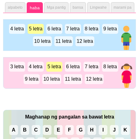
alpabeto
haba
Mga pantig
bansa
Lingwahe
marami pa
4 letra
5 letra
6 letra
7 letra
8 letra
9 letra
10 letra
11 letra
12 letra
3 letra
4 letra
5 letra
6 letra
7 letra
8 letra
9 letra
10 letra
11 letra
12 letra
Maghanap ng pangalan sa bawat letra
A
B
C
D
E
F
G
H
I
J
K