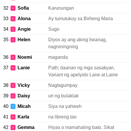
32
Sofia
Karunungan
♀
33
Alona
Ay tumutukoy sa Birheng Maria
♀
34
Angie
Sugo
♀
35
Helen
Diyos ay ang aking liwanag,
♀
nagniningning
36
Noemi
maganda
♀
37
Lanie
Path; daanan ng mga sasakyan.
♀
Variant ng apelyido Lane at Laine
38
Vicky
Nagtagumpay
♀
39
Daisy
uri ng bulaklak
♀
40
Micah
Siya na yahweh
♂
41
Karla
na libreng tao
♀
42
Gemma
Hiyas o mamahaling bato. Sikat
♀