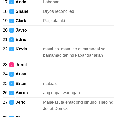
17
Arvin
Labanan
♂
18
Shane
Diyos reconciled
♂
19
Clark
Pagkalalaki
♂
20
Jayro
♂
21
Edrio
♂
22
Kevin
matalino, matalino at marangal sa
♂
pamamagitan ng kapanganakan
23
Jonel
♀
24
Arjay
♂
25
Brian
mataas
♂
26
Aeron
ang napaliwanagan
♂
27
Jeric
Malakas, talentadong pinuno. Halo ng
♂
Jer at Derrick