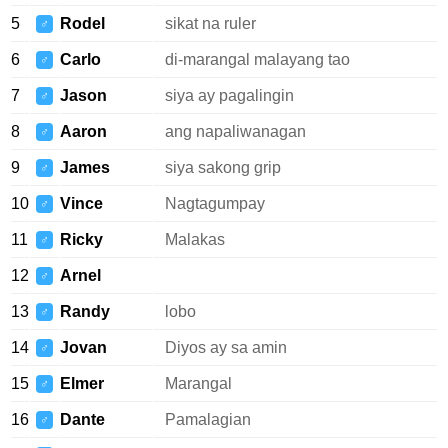
5
Rodel
sikat na ruler
♂
6
Carlo
di-marangal malayang tao
♂
7
Jason
siya ay pagalingin
♂
8
Aaron
ang napaliwanagan
♂
9
James
siya sakong grip
♂
10
Vince
Nagtagumpay
♂
11
Ricky
Malakas
♂
12
Arnel
♂
13
Randy
lobo
♂
14
Jovan
Diyos ay sa amin
♂
15
Elmer
Marangal
♂
16
Dante
Pamalagian
♂