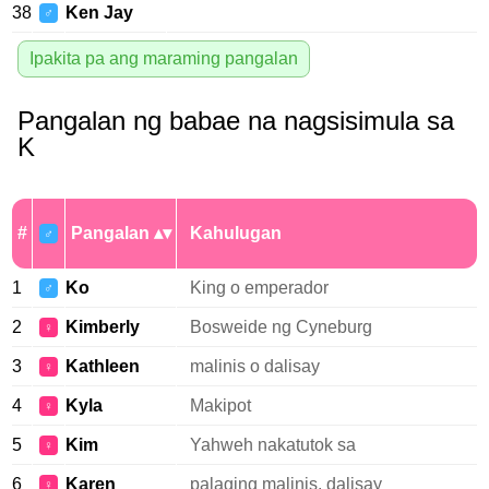
38
Ken Jay
♂
Ipakita pa ang maraming pangalan
Pangalan ng babae na nagsisimula sa
K
#
Pangalan
Kahulugan
♂
1
Ko
King o emperador
♂
2
Kimberly
Bosweide ng Cyneburg
♀
3
Kathleen
malinis o dalisay
♀
4
Kyla
Makipot
♀
5
Kim
Yahweh nakatutok sa
♀
6
Karen
palaging malinis, dalisay
♀