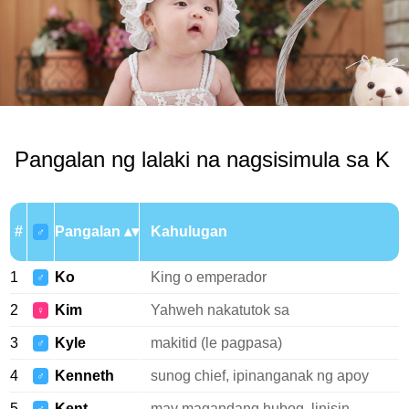
Pangalan ng lalaki na nagsisimula sa K
#
Pangalan
Kahulugan
♂
1
Ko
King o emperador
♂
2
Kim
Yahweh nakatutok sa
♀
3
Kyle
makitid (le pagpasa)
♂
4
Kenneth
sunog chief, ipinanganak ng apoy
♂
5
Kent
may magandang hubog, linisin