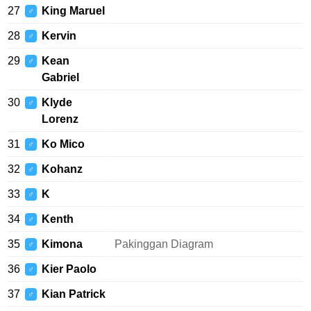
27
King Maruel
♂
28
Kervin
♂
29
Kean
♂
Gabriel
30
Klyde
♂
Lorenz
31
Ko Mico
♂
32
Kohanz
♂
33
K
♂
34
Kenth
♂
35
Kimona
Pakinggan Diagram
♂
36
Kier Paolo
♂
37
Kian Patrick
♂