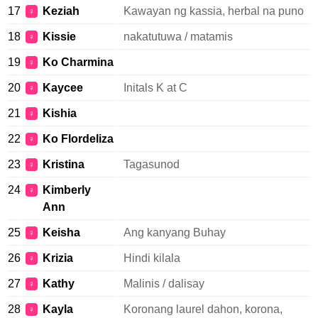
17
Keziah
Kawayan ng kassia, herbal na puno
♀
18
Kissie
nakatutuwa / matamis
♀
19
Ko Charmina
♀
20
Kaycee
Initals K at C
♀
21
Kishia
♀
22
Ko Flordeliza
♀
23
Kristina
Tagasunod
♀
24
Kimberly
♀
Ann
25
Keisha
Ang kanyang Buhay
♀
26
Krizia
Hindi kilala
♀
27
Kathy
Malinis / dalisay
♀
28
Kayla
Koronang laurel dahon, korona,
♀