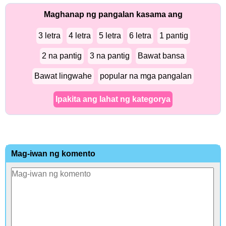
Maghanap ng pangalan kasama ang
3 letra
4 letra
5 letra
6 letra
1 pantig
2 na pantig
3 na pantig
Bawat bansa
Bawat lingwahe
popular na mga pangalan
Ipakita ang lahat ng kategorya
Mag-iwan ng komento