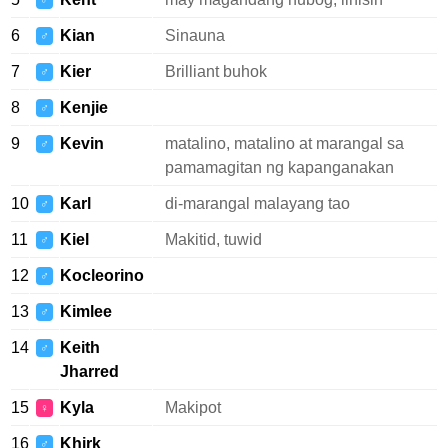
♂
6
Kian
Sinauna
♂
7
Kier
Brilliant buhok
♂
8
Kenjie
♂
9
Kevin
matalino, matalino at marangal sa
♂
pamamagitan ng kapanganakan
10
Karl
di-marangal malayang tao
♂
11
Kiel
Makitid, tuwid
♂
12
Kocleorino
♂
13
Kimlee
♂
14
Keith
♂
Jharred
15
Kyla
Makipot
♀
16
Khirk
♂