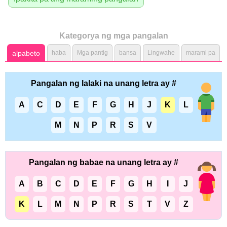
Kategorya ng mga pangalan
alpabeto
haba
Mga pantig
bansa
Lingwahe
marami pa
Pangalan ng lalaki na unang letra ay #
A
C
D
E
F
G
H
J
K
L
M
N
P
R
S
V
Pangalan ng babae na unang letra ay #
A
B
C
D
E
F
G
H
I
J
K
L
M
N
P
R
S
T
V
Z