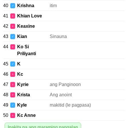
40
Krishna
itim
♂
41
Khian Love
♀
42
Keaxine
♀
43
Kian
Sinauna
♂
44
Ko Si
♀
Priliyanti
45
K
♂
46
Kc
♀
47
Kyrie
ang Panginoon
♀
48
Krista
Ang anoint
♀
49
Kyle
makitid (le pagpasa)
♂
50
Kc Anne
♀
Ipakita pa ang maraming pangalan