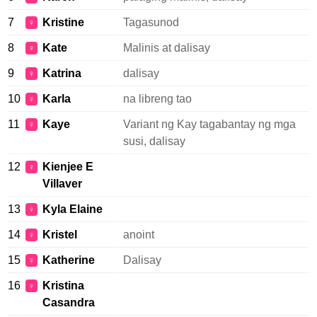
7
Kristine
Tagasunod
♀
8
Kate
Malinis at dalisay
♀
9
Katrina
dalisay
♀
10
Karla
na libreng tao
♀
11
Kaye
Variant ng Kay tagabantay ng mga
♀
susi, dalisay
12
Kienjee E
♀
Villaver
13
Kyla Elaine
♀
14
Kristel
anoint
♀
15
Katherine
Dalisay
♀
16
Kristina
♀
Casandra