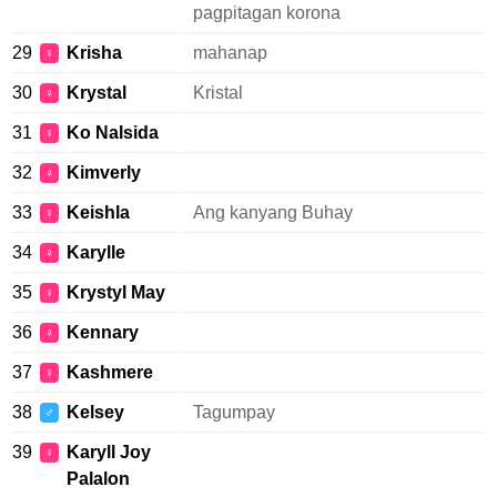
pagpitagan korona
29
Krisha
mahanap
♀
30
Krystal
Kristal
♀
31
Ko Nalsida
♀
32
Kimverly
♀
33
Keishla
Ang kanyang Buhay
♀
34
Karylle
♀
35
Krystyl May
♀
36
Kennary
♀
37
Kashmere
♀
38
Kelsey
Tagumpay
♂
39
Karyll Joy
♀
Palalon