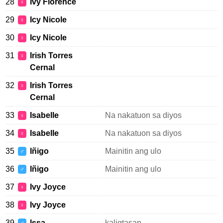
28
Ivy Florence
♀
29
Icy Nicole
♀
30
Icy Nicole
♀
31
Irish Torres
♀
Cernal
32
Irish Torres
♀
Cernal
33
Isabelle
Na nakatuon sa diyos
♀
34
Isabelle
Na nakatuon sa diyos
♀
35
Iñigo
Mainitin ang ulo
♂
36
Iñigo
Mainitin ang ulo
♂
37
Ivy Joyce
♀
38
Ivy Joyce
♀
39
Issa
kaligtasan