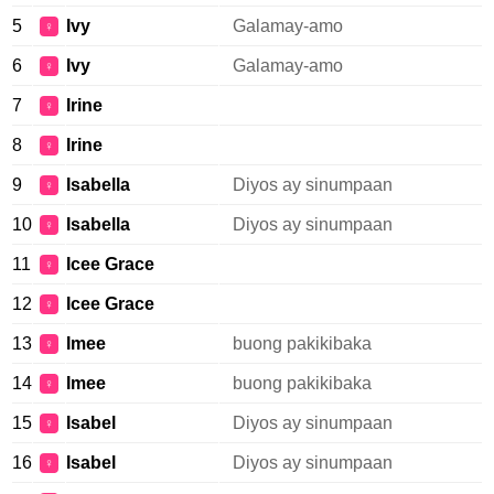
5
Ivy
Galamay-amo
♀
6
Ivy
Galamay-amo
♀
7
Irine
♀
8
Irine
♀
9
Isabella
Diyos ay sinumpaan
♀
10
Isabella
Diyos ay sinumpaan
♀
11
Icee Grace
♀
12
Icee Grace
♀
13
Imee
buong pakikibaka
♀
14
Imee
buong pakikibaka
♀
15
Isabel
Diyos ay sinumpaan
♀
16
Isabel
Diyos ay sinumpaan
♀