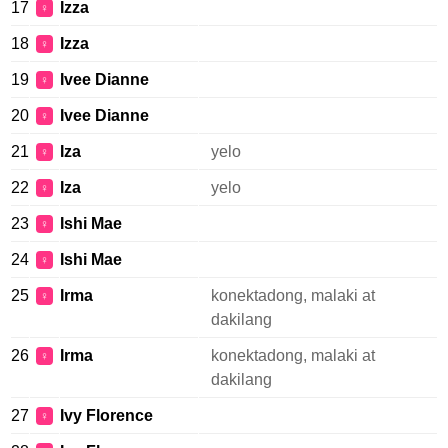
17
Izza
♀
18
Izza
♀
19
Ivee Dianne
♀
20
Ivee Dianne
♀
21
Iza
yelo
♀
22
Iza
yelo
♀
23
Ishi Mae
♀
24
Ishi Mae
♀
25
Irma
konektadong, malaki at
♀
dakilang
26
Irma
konektadong, malaki at
♀
dakilang
27
Ivy Florence
♀