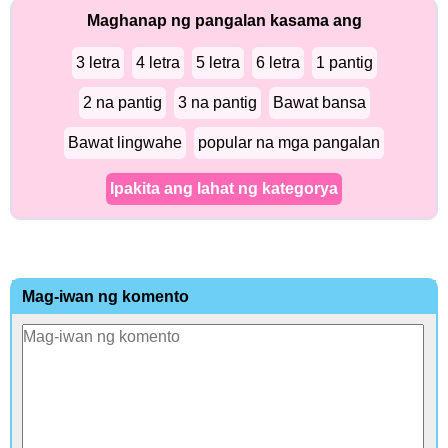
Maghanap ng pangalan kasama ang
3 letra
4 letra
5 letra
6 letra
1 pantig
2 na pantig
3 na pantig
Bawat bansa
Bawat lingwahe
popular na mga pangalan
Ipakita ang lahat ng kategorya
Mag-iwan ng komento