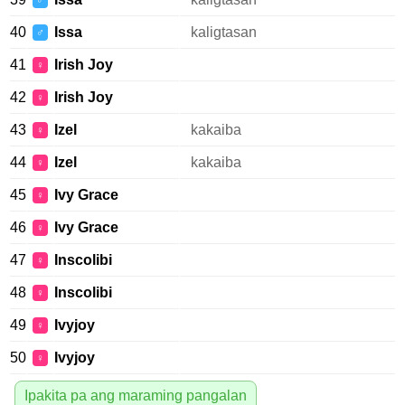
♂
40
Issa
kaligtasan
♂
41
Irish Joy
♀
42
Irish Joy
♀
43
Izel
kakaiba
♀
44
Izel
kakaiba
♀
45
Ivy Grace
♀
46
Ivy Grace
♀
47
Inscolibi
♀
48
Inscolibi
♀
49
Ivyjoy
♀
50
Ivyjoy
♀
Ipakita pa ang maraming pangalan