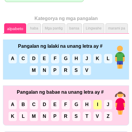
Kategorya ng mga pangalan
alpabeto
haba
Mga pantig
bansa
Lingwahe
marami pa
Pangalan ng lalaki na unang letra ay #
A
C
D
E
F
G
H
J
K
L
M
N
P
R
S
V
Pangalan ng babae na unang letra ay #
A
B
C
D
E
F
G
H
I
J
K
L
M
N
P
R
S
T
V
Z