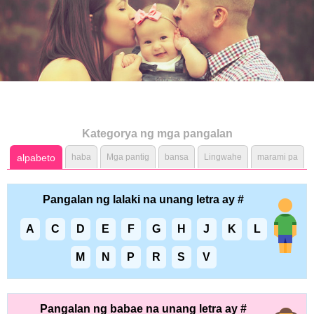
Kategorya ng mga pangalan
alpabeto
haba
Mga pantig
bansa
Lingwahe
marami pa
Pangalan ng lalaki na unang letra ay #
A
C
D
E
F
G
H
J
K
L
M
N
P
R
S
V
Pangalan ng babae na unang letra ay #