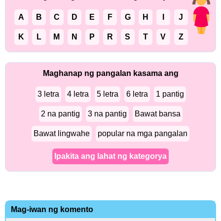
A
B
C
D
E
F
G
H
I
J
K
L
M
N
P
R
S
T
V
Z
Maghanap ng pangalan kasama ang
3 letra
4 letra
5 letra
6 letra
1 pantig
2 na pantig
3 na pantig
Bawat bansa
Bawat lingwahe
popular na mga pangalan
Ipakita ang lahat ng kategorya
Mag-iwan ng komento