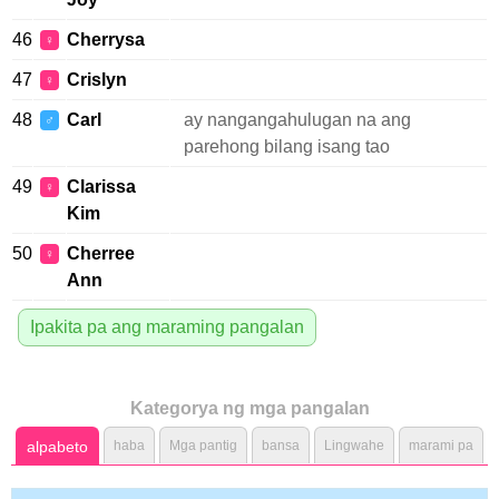
46
Cherrysa
♀
47
Crislyn
♀
48
Carl
ay nangangahulugan na ang
♂
parehong bilang isang tao
49
Clarissa
♀
Kim
50
Cherree
♀
Ann
Ipakita pa ang maraming pangalan
Kategorya ng mga pangalan
alpabeto
haba
Mga pantig
bansa
Lingwahe
marami pa