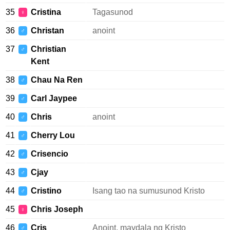
35
Cristina
Tagasunod
♀
36
Christan
anoint
♂
37
Christian
♂
Kent
38
Chau Na Ren
♂
39
Carl Jaypee
♂
40
Chris
anoint
♂
41
Cherry Lou
♂
42
Crisencio
♂
43
Cjay
♂
44
Cristino
Isang tao na sumusunod Kristo
♂
45
Chris Joseph
♀
46
Cris
Anoint, maydala ng Kristo
♂