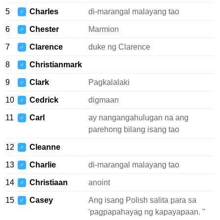
5
Charles
di-marangal malayang tao
♂
6
Chester
Marmion
♂
7
Clarence
duke ng Clarence
♂
8
Christianmark
♂
9
Clark
Pagkalalaki
♂
10
Cedrick
digmaan
♂
11
Carl
ay nangangahulugan na ang
♂
parehong bilang isang tao
12
Cleanne
♂
13
Charlie
di-marangal malayang tao
♂
14
Christiaan
anoint
♂
15
Casey
Ang isang Polish salita para sa
♂
'pagpapahayag ng kapayapaan. "