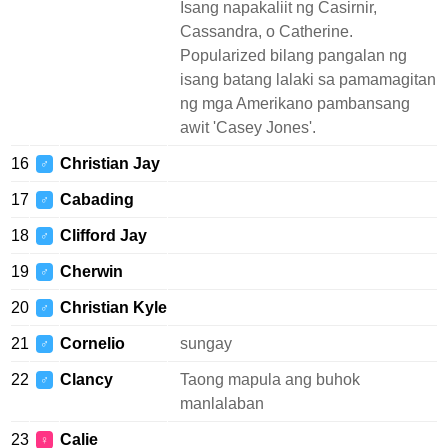
Isang napakaliit ng Casirnir,
Cassandra, o Catherine.
Popularized bilang pangalan ng
isang batang lalaki sa pamamagitan
ng mga Amerikano pambansang
awit 'Casey Jones'.
16
Christian Jay
♂
17
Cabading
♂
18
Clifford Jay
♂
19
Cherwin
♂
20
Christian Kyle
♂
21
Cornelio
sungay
♂
22
Clancy
Taong mapula ang buhok
♂
manlalaban
23
Calie
♀