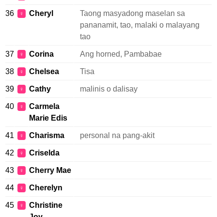
36
Cheryl
Taong masyadong maselan sa
♀
pananamit, tao, malaki o malayang
tao
37
Corina
Ang horned, Pambabae
♀
38
Chelsea
Tisa
♀
39
Cathy
malinis o dalisay
♀
40
Carmela
♀
Marie Edis
41
Charisma
personal na pang-akit
♀
42
Criselda
♀
43
Cherry Mae
♀
44
Cherelyn
♀
45
Christine
♀
Joy