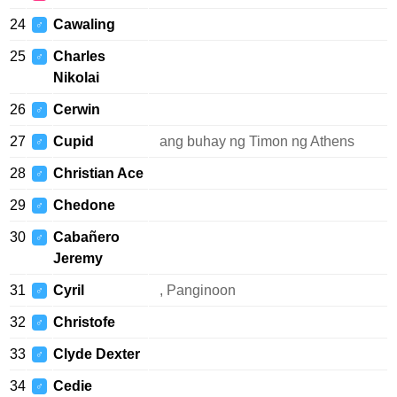
24
Cawaling
♂
25
Charles
♂
Nikolai
26
Cerwin
♂
27
Cupid
ang buhay ng Timon ng Athens
♂
28
Christian Ace
♂
29
Chedone
♂
30
Cabañero
♂
Jeremy
31
Cyril
, Panginoon
♂
32
Christofe
♂
33
Clyde Dexter
♂
34
Cedie
♂