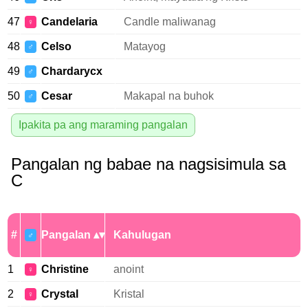
47
Candelaria
Candle maliwanag
♀
48
Celso
Matayog
♂
49
Chardarycx
♂
50
Cesar
Makapal na buhok
♂
Ipakita pa ang maraming pangalan
Pangalan ng babae na nagsisimula sa
C
#
Pangalan
Kahulugan
♂
1
Christine
anoint
♀
2
Crystal
Kristal
♀