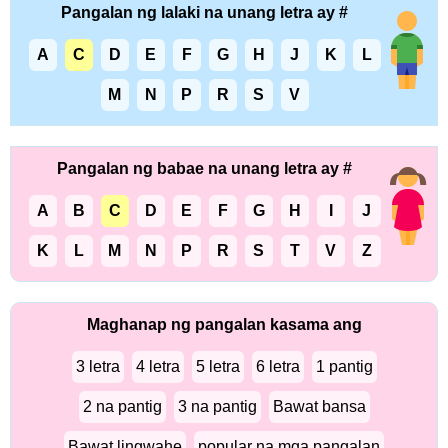
Pangalan ng lalaki na unang letra ay #
A
C
D
E
F
G
H
J
K
L
M
N
P
R
S
V
Pangalan ng babae na unang letra ay #
A
B
C
D
E
F
G
H
I
J
K
L
M
N
P
R
S
T
V
Z
Maghanap ng pangalan kasama ang
3 letra
4 letra
5 letra
6 letra
1 pantig
2 na pantig
3 na pantig
Bawat bansa
Bawat lingwahe
popular na mga pangalan