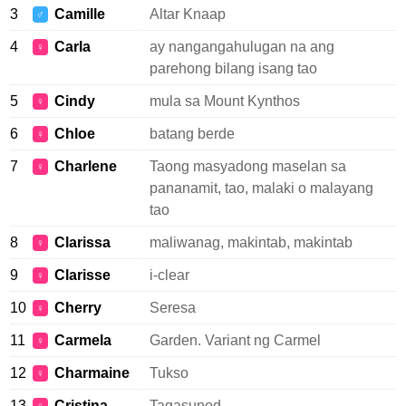
3
Camille
Altar Knaap
♂
4
Carla
ay nangangahulugan na ang
♀
parehong bilang isang tao
5
Cindy
mula sa Mount Kynthos
♀
6
Chloe
batang berde
♀
7
Charlene
Taong masyadong maselan sa
♀
pananamit, tao, malaki o malayang
tao
8
Clarissa
maliwanag, makintab, makintab
♀
9
Clarisse
i-clear
♀
10
Cherry
Seresa
♀
11
Carmela
Garden. Variant ng Carmel
♀
12
Charmaine
Tukso
♀
13
Cristina
Tagasunod