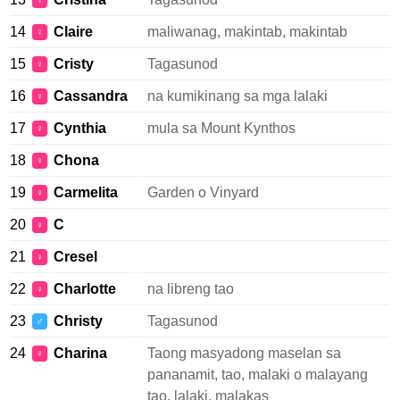
♀
14
Claire
maliwanag, makintab, makintab
♀
15
Cristy
Tagasunod
♀
16
Cassandra
na kumikinang sa mga lalaki
♀
17
Cynthia
mula sa Mount Kynthos
♀
18
Chona
♀
19
Carmelita
Garden o Vinyard
♀
20
C
♀
21
Cresel
♀
22
Charlotte
na libreng tao
♀
23
Christy
Tagasunod
♂
24
Charina
Taong masyadong maselan sa
♀
pananamit, tao, malaki o malayang
tao, lalaki, malakas