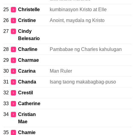
25
Christelle
kumbinasyon Kristo at Elle
♀
26
Cristine
Anoint, maydala ng Kristo
♀
27
Cindy
♀
Belesario
28
Charline
Pambabae ng Charles kahulugan
♀
29
Charmae
♀
30
Czarina
Man Ruler
♀
31
Chanda
Isang taong makabagbag-puso
♀
32
Crestil
♀
33
Catherine
♀
34
Cristian
♀
Mae
35
Chamie
♀