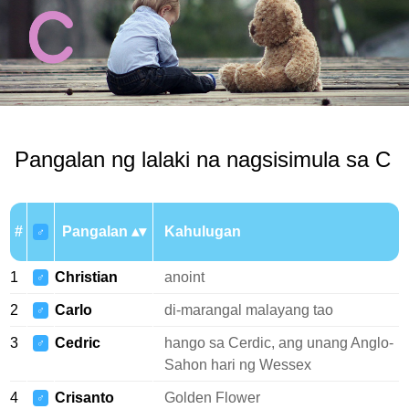
Pangalan ng lalaki na nagsisimula sa C
#
Pangalan
Kahulugan
♂
1
Christian
anoint
♂
2
Carlo
di-marangal malayang tao
♂
3
Cedric
hango sa Cerdic, ang unang Anglo-
♂
Sahon hari ng Wessex
4
Crisanto
Golden Flower
♂